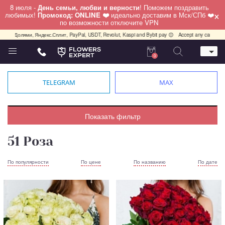
8 июля -
День семьи, любви и верности
! Поможем поздравить
×
любимых!
Промокод: ONLINE ❤️
идеально доставим в Мск/СПб ❤️
по возможности отключите VPN
а, Долями, Яндекс.Сплит, PayPal, USDT, Revolut, Kaspi and Bybit pay 😊
Accept any cards any co
0
Телефон
+7 (812) 425 36 05
TELEGRAM
MAX
Whatsapp / Telegram / Viber
+7 (911) 928-84-77
Санкт-Петербург,
Показать фильтр
Лизы Чайкиной 25
работаем круглосуточно
51 Роза
По популярности
По цене
По названию
По дате