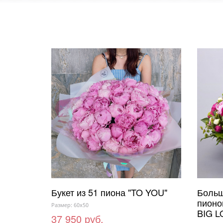
Букет из 51 пиона "TO YOU"
Больш
пионо
Размер: 60x50
BIG L
37 950 руб.