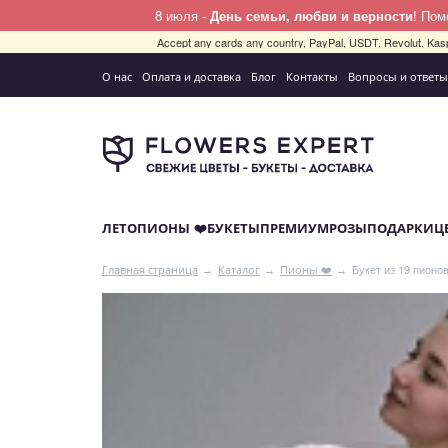
8 июля -
День семьи, любви и верности
! По
Accept any cards any country, PayPal, USDT, Revolut, Kas
О нас
Оплата и доставка
Блог
Контакты
Вопросы и ответы
ЛЕТО
ПИОНЫ ❤️
БУКЕТЫ
ПРЕМИУМ
РОЗЫ
ПОДАРКИ
Ц
Букет из 19 пион
Главная страница
Каталог
Пионы ❤️