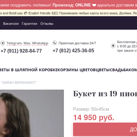
можем поздравить любимых!
Промокод: ONLINE ❤️
идеально доставим 
pi and Bybit pay 💳 English friendly 🙌🏻 Принимаем любые карты всего мира, Долями, Ян
Вакансии
Гарантии
Отзывы
Бесплатная 
,
,
Приятная доставка 24/7
Telegram
Max
WhatsApp
с 9:00 до 22
при заказе о
+7 (812) 425-36-05
+7 (911) 928-84-77
ВЕТЫ В ШЛЯПНОЙ КОРОБКЕ
КОРЗИНЫ ЦВЕТОВ
ЦВЕТЫ
СВАДЬБА
КО
ов "SARAH BERNHARDT"
Букет из 19 пи
Размер: 50х45см
14 950 руб.
ДО