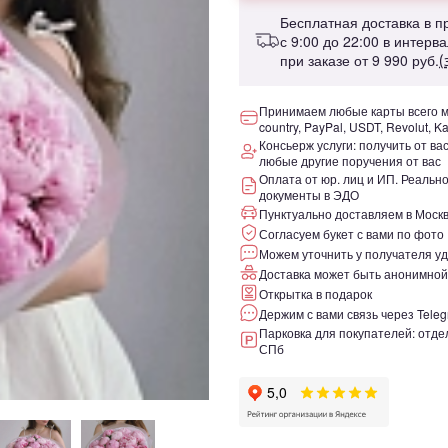
Бесплатная доставка в 
с 9:00 до 22:00 в интерв
при заказе от
9 990 руб.
(
Принимаем любые карты всего ми
country, PayPal, USDT, Revolut, K
Консьерж услуги: получить от ва
любые другие поручения от вас
Оплата от юр. лиц и ИП. Реаль
документы в ЭДО
Пунктуально доставляем в Москв
Согласуем букет с вами по фото
Можем уточнить у получателя уд
Доставка может быть анонимной
Открытка в подарок
Держим с вами связь через Teleg
Парковка для покупателей: отдел
СПб