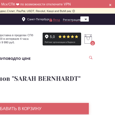
×
в Мск/СПб ❤️ по возможности отключите VPN
декс.Сплит, PayPal, USDT, Revolut, Kaspi and Bybit pay 😊
Санкт-Петербург
Вход
Регистрация
Москва
доставка в пределах СПб
:00 в интервале 4 часа
т 9 990 руб.
0
МУ
ПОВОД
ПО ЦЕНЕ
онов "SARAH BERNHARDT"
БАВИТЬ В КОРЗИНУ