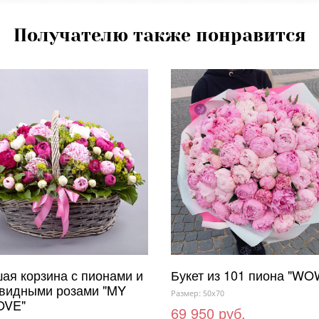
Получателю также понравится
ая корзина с пионами и
Букет из 101 пиона "WO
видными розами "MY
Размер: 50x70
OVE"
69 950 руб.