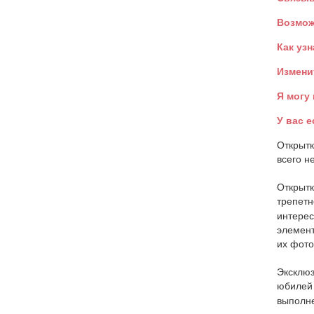
Возмож
Как узн
Измени
Я могу
У вас 
Открытк
всего н
Открытк
трепетн
интерес
элемент
их фото
Эксклюз
юбилей 
выполн