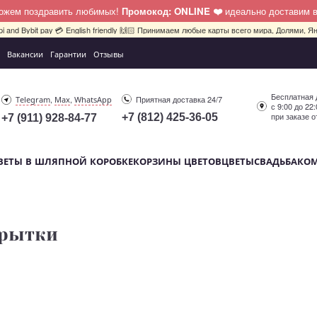
можем поздравить любимых!
Промокод: ONLINE ❤️
идеально доставим 
pi and Bybit pay 💳 English friendly 🙌🏻 Принимаем любые карты всего мира, Долями, Ян
Вакансии
Гарантии
Отзывы
Бесплатная 
,
,
Приятная доставка 24/7
Telegram
Max
WhatsApp
с 9:00 до 22
при заказе о
+7 (812) 425-36-05
+7 (911) 928-84-77
ВЕТЫ В ШЛЯПНОЙ КОРОБКЕ
КОРЗИНЫ ЦВЕТОВ
ЦВЕТЫ
СВАДЬБА
КО
рытки