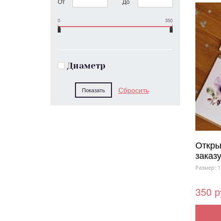
От
До
0
350
Диаметр
Откры
заказу
Размер: 1
350 р