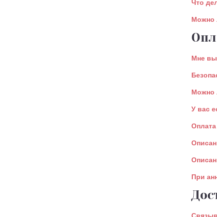
Что де
Можно 
Опл
Мне вы
Безопа
Можно 
У вас 
Оплата
Описан
Описан
При ан
Дос
Связыв