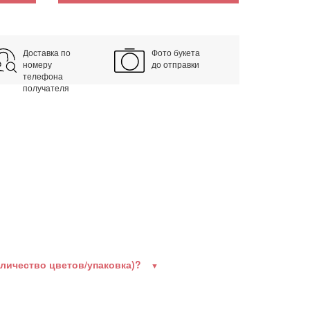
Доставка по
Фото букета
номеру
до отправки
телефона
получателя
оличество цветов/упаковка)?