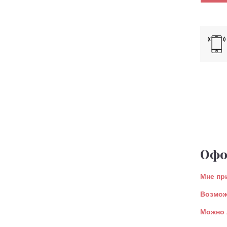
Офо
Мне пр
Возмож
Можно 