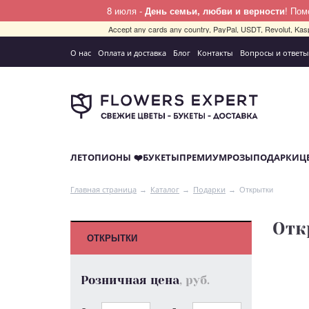
8 июля -
День семьи, любви и верности
! По
Accept any cards any country, PayPal, USDT, Revolut, Kas
О нас
Оплата и доставка
Блог
Контакты
Вопросы и ответы
ЛЕТО
ПИОНЫ ❤️
БУКЕТЫ
ПРЕМИУМ
РОЗЫ
ПОДАРКИ
Ц
Открытки
Главная страница
Каталог
Подарки
Отк
ОТКРЫТКИ
Розничная цена
, руб.