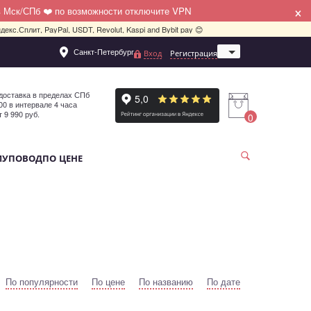
×
в Мск/СПб ❤️ по возможности отключите VPN
декс.Сплит, PayPal, USDT, Revolut, Kaspi and Bybit pay 😊
Санкт-Петербург
Вход
Регистрация
Москва
доставка в пределах СПб
:00 в интервале 4 часа
т 9 990 руб.
0
МУ
ПОВОД
ПО ЦЕНЕ
По популярности
По цене
По названию
По дате