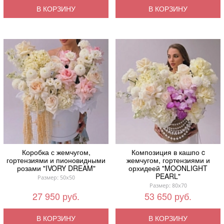
В КОРЗИНУ
В КОРЗИНУ
Коробка с жемчугом,
Композиция в кашпо c
гортензиями и пионовидными
жемчугом, гортензиями и
розами "IVORY DREAM"
орхидеей "MOONLIGHT
PEARL"
Размер: 50x50
Размер: 80x70
27 950 руб.
53 650 руб.
В КОРЗИНУ
В КОРЗИНУ