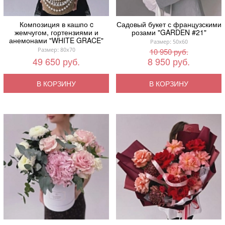
Композиция в кашпо c
Садовый букет с французскими
жемчугом, гортензиями и
розами "GARDEN #21"
анемонами "WHITE GRACE"
Размер: 50x60
Размер: 80x70
10 950 руб.
49 650 руб.
8 950 руб.
В КОРЗИНУ
В КОРЗИНУ