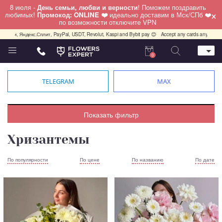
8 июля -
День семьи, любви и верности
! Поможем поздравить
×
любимых!
Промокод: ONLINE ❤️
идеально доставим в Мск/СПб ❤️
по возможности отключите VPN
кс.Сплит, PayPal, USDT, Revolut, Kaspi and Bybit pay 😊
Accept any cards any country, PayPal, U
0
Телефон
+7 (812) 425 36 05
TELEGRAM
MAX
Whatsapp / Telegram / Viber
+7 (911) 928-84-77
Санкт-Петербург,
Показать фильтр
Лизы Чайкиной 25
работаем круглосуточно
Хризантемы
По популярности
По цене
По названию
По дате