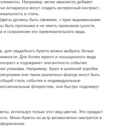
элементы. Например, ветки эвкалипта добавят
ья аспарагуса могут создать интересный контраст.
никальность и стиль.
. Цветы должны быть свежими, с ярко выраженными
ы быть прочными и не иметь признаков сухости.
а и сохранение его привлекательного вида.
ер, для свадебного букета можно выбрать белые
 нежности. Для более яркого и насыщенного вида
онтраст и подчеркнет элегантность события.
ая упаковка. Например, букет в шляпной коробке
 рисунками или ткани различных фактур могут быть
 общий стиль события и индивидуальные
офессиональным флористам, они быстро подскажут
ты, используя только этот вид цветов. Это придаст
сть. Моно-букеты из астр великолепно смотрятся в
 оформление.