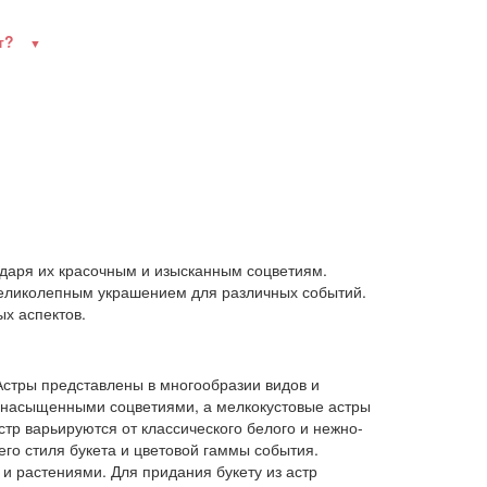
ет?
одаря их красочным и изысканным соцветиям.
 великолепным украшением для различных событий.
х аспектов.
Астры представлены в многообразии видов и
 насыщенными соцветиями, а мелкокустовые астры
стр варьируются от классического белого и нежно-
его стиля букета и цветовой гаммы события.
и растениями. Для придания букету из астр