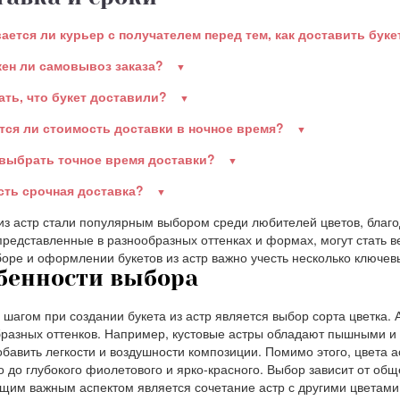
ается ли курьер с получателем перед тем, как доставить бук
ен ли самовывоз заказа?
ать, что букет доставили?
тся ли стоимость доставки в ночное время?
 выбрать точное время доставки?
есть срочная доставка?
из астр стали популярным выбором среди любителей цветов, благ
представленные в разнообразных оттенках и формах, могут стать
оре и оформлении букетов из астр важно учесть несколько ключевы
бенности выбора
шагом при создании букета из астр является выбор сорта цветка. 
разных оттенков. Например, кустовые астры обладают пышными и
обавить легкости и воздушности композиции. Помимо этого, цвета а
о до глубокого фиолетового и ярко-красного. Выбор зависит от общ
им важным аспектом является сочетание астр с другими цветами 