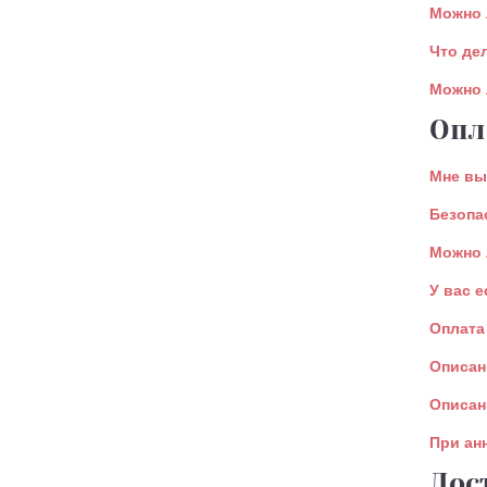
Можно 
Что де
Можно 
Опл
Мне вы
Безопа
Можно 
У вас 
Оплата
Описан
Описан
При ан
Дос