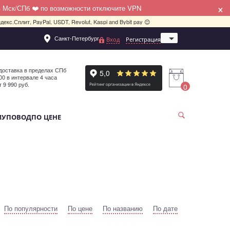
×
в Мск/СПб ❤️ по возможности отключите VPN
декс.Сплит, PayPal, USDT, Revolut, Kaspi and Bybit pay 😊
Санкт-Петербург
Вход
Регистрация
Москва
доставка в пределах СПб
:00 в интервале 4 часа
т 9 990 руб.
0
МУ
ПОВОД
ПО ЦЕНЕ
По популярности
По цене
По названию
По дате