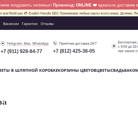
можем поздравить любимых!
Промокод: ONLINE ❤️
идеально доставим 
pi and Bybit pay 💳 English friendly 🙌🏻 Принимаем любые карты всего мира, Долями, Ян
Вакансии
Гарантии
Отзывы
Бесплатная 
,
,
Приятная доставка 24/7
Telegram
Max
WhatsApp
с 9:00 до 22
при заказе о
+7 (812) 425-36-05
+7 (911) 928-84-77
ВЕТЫ В ШЛЯПНОЙ КОРОБКЕ
КОРЗИНЫ ЦВЕТОВ
ЦВЕТЫ
СВАДЬБА
КО
ра