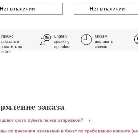
Нет в наличии
Нет в наличии
Удобно
English
Можем
заказать и
speaking
доставить
оплатить на
operators
срочно
сайте
рмление заказа
ишлют фото букета перед отправкой?
ны ли внесения изменений в букет по требованию клиента (к