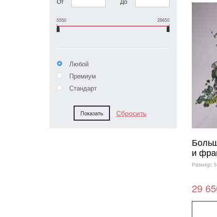
От
До
5550
29650
Любой
Премиум
Стандарт
Больш
и фра
Размер: 5
29 65