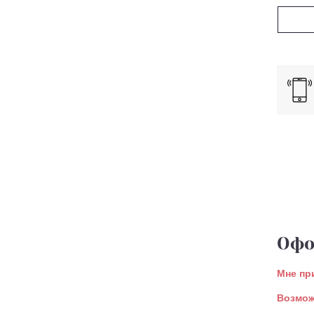
Офо
Мне пр
Возмож