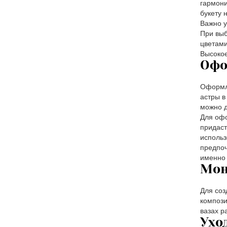
гармони
букету 
Важно у
При выб
цветами
Высокое
Офо
Оформле
астры в
можно д
Для офо
придаст
использ
предпоч
именно 
Мон
Для соз
компози
вазах р
Ухо