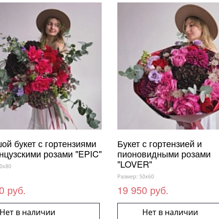
ой букет с гортензиями
Букет с гортензией и
нцузскими розами "EPIC"
пионовидными розами
"LOVER"
0x80
Размер: 50x60
0 руб.
19 950 руб.
Нет в наличии
Нет в наличии