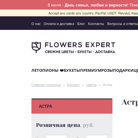
8 июля -
День семьи, любви и верности
! По
Accept any cards any country, PayPal, USDT, Revolut, Kas
О нас
Оплата и доставка
Блог
Контакты
Вопросы и ответы
ЛЕТО
ПИОНЫ ❤️
БУКЕТЫ
ПРЕМИУМ
РОЗЫ
ПОДАРКИ
Ц
Астра
Главная страница
Каталог
Цветы
Аст
АСТРА
Розничная цена
, руб.