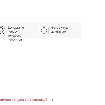
Доставка по
Фото букета
номеру
до отправки
телефона
получателя
оличество цветов/упаковка)?