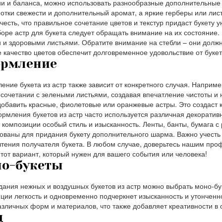
и и баланса, можно использовать разнообразные дополнительные 
нотки свежести и дополнительный аромат, а яркие герберы или лист
честь, что правильное сочетание цветов и текстур придаст букету у
оре астр для букета следует обращать внимание на их состояние
 и здоровыми листьями. Обратите внимание на стебли – они должн
 качество цветов обеспечит долговременное удовольствие от букет
рмление
ние букета из астр также зависит от конкретного случая. Наприм
 сочетании с зелеными листьями, создавая впечатление чистоты и
обавить красные, фиолетовые или оранжевые астры. Это создаст к
рмления букетов из астр часто используется различная декоративн
 композиции особый стиль и изысканность. Ленты, банты, бумага с
ованы для придания букету дополнительного шарма. Важно учесть
тения получателя букета. В любом случае, доверьтесь нашим пр
тот вариант, который нужен для вашего события или человека!
о-букеты
дания нежных и воздушных букетов из астр можно выбрать моно-буке
ции легкость и одновременно подчеркнет изысканность и утонченно
азличных форм и материалов, что также добавляет креативности в
д