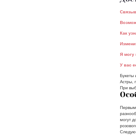
Связыв
Возмож
Как узн
Измени
Я могу
У вас 
Букеты 
Астры, 
При выб
Осо
Первым 
разнооб
могут д
розовог
Следующ