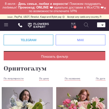
8 июля -
День семьи, любви и верности
! Поможем поздравить
×
любимых!
Промокод: ONLINE ❤️
идеально доставим в Мск/СПб ❤️
по возможности отключите VPN
плит, PayPal, USDT, Revolut, Kaspi and Bybit pay 😊
Accept any cards any country, PayPal, USDT
0
Телефон
+7 (812) 425 36 05
TELEGRAM
MAX
Whatsapp / Telegram / Viber
+7 (911) 928-84-77
Санкт-Петербург,
Показать фильтр
Лизы Чайкиной 25
работаем круглосуточно
Орнитогалум
По популярности
По цене
По названию
По дате