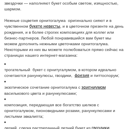
звездочки — наполняют букет особым светом, изящностью,
шармом.
Нежные соцветия орнитогалума оригинально сияют и в
чувственном
, и в цветочном презенте на день
букете невесты
рождения, и в более строгих композициях для коллег или
бизнес-партнеров. Любой понравившийся вам букет мы
можем дополнить нежными цветочками орнитогалума.
Некоторыми из них вы можете полюбоваться прямо сейчас на
страницах нашего интернет-магазина:
трогательный букет с орнитугалумом, в котором идеально
сочетаются ранункулюсы, гвоздики,
и питтоспорум;
фрезия
экзотическое сочетание орнитогалума с
эригниумом
василькового цвета и ранункулюсами;
композиция, передающая все богатство шелков с
орнитогалумом, пионовидными розами, ранункулюсами и
листьями эвкалипта;
легкий, слегка растрепанный летний букет из
,
гвоздики