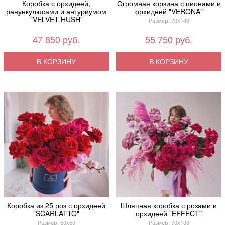
Коробка с орхидеей,
Огромная корзина с пионами и
ранункулюсами и антуриумом
орхидеей "VERONA"
"VELVET HUSH"
Размер: 70x140
47 850 руб.
55 750 руб.
В КОРЗИНУ
В КОРЗИНУ
Коробка из 25 роз с орхидеей
Шляпная коробка с розами и
"SCARLATTO"
орхидеей "EFFECT"
Размер: 60x60
Размер: 70x100