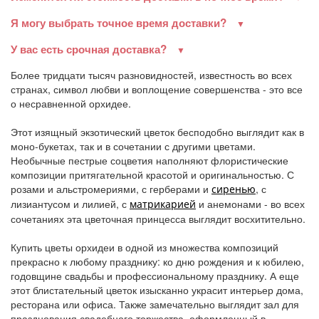
Я могу выбрать точное время доставки?
У вас есть срочная доставка?
Более тридцати тысяч разновидностей, известность во всех
странах, символ любви и воплощение совершенства - это все
о несравненной орхидее.
Этот изящный экзотический цветок бесподобно выглядит как в
моно-букетах, так и в сочетании с другими цветами.
Необычные пестрые соцветия наполняют флористические
композиции притягательной красотой и оригинальностью. С
розами и альстромериями, с герберами и
, с
сиренью
лизиантусом и лилией, с
и анемонами - во всех
матрикарией
сочетаниях эта цветочная принцесса выглядит восхитительно.
Купить цветы орхидеи в одной из множества композиций
прекрасно к любому празднику: ко дню рождения и к юбилею,
годовщине свадьбы и профессиональному празднику. А еще
этот блистательный цветок изысканно украсит интерьер дома,
ресторана или офиса. Также замечательно выглядит зал для
празднования свадебного торжества, оформленный в