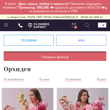
8 июля -
День семьи, любви и верности
! Поможем поздравить
×
любимых!
Промокод: ONLINE ❤️
идеально доставим в Мск/СПб ❤️
по возможности отключите VPN
екс.Сплит, PayPal, USDT, Revolut, Kaspi and Bybit pay 😊
Accept any cards any country, PayPal,
0
Телефон
+7 (812) 425 36 05
TELEGRAM
MAX
Whatsapp / Telegram / Viber
+7 (911) 928-84-77
Санкт-Петербург,
Показать фильтр
Лизы Чайкиной 25
работаем круглосуточно
Орхидея
По популярности
По цене
По названию
По дате