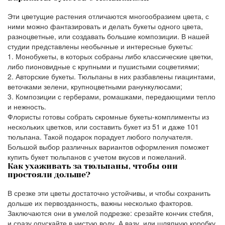
Эти цветущие растения отличаются многообразием цвета, с
ними можно фантазировать и делать букеты одного цвета,
разноцветные, или создавать большие композиции. В нашей
студии представлены необычные и интересные букеты:
Монобукеты, в которых собраны либо классические цветки,
либо пионовидные с крупными и пушистыми соцветиями;
Авторские букеты. Тюльпаны в них разбавлены гиацинтами,
веточками зелени, крупноцветными ранункулюсами;
Композиции с герберами, ромашками, передающими тепло
и нежность.
Флористы готовы собрать скромные букеты-комплименты из
нескольких цветков, или составить букет из 51 и даже 101
тюльпана. Такой подарок порадует любого получателя.
Большой выбор различных вариантов оформления поможет
купить букет тюльпанов с учетом вкусов и пожеланий.
Как ухаживать за тюльпаны, чтобы они
простояли дольше?
В срезке эти цветы достаточно устойчивы, и чтобы сохранить
дольше их первозданность, важны несколько факторов.
Заключаются они в умелой подрезке: срезайте кончик стебля,
и сразу опускайте в чистую воду. А вазу, или шляпную коробку