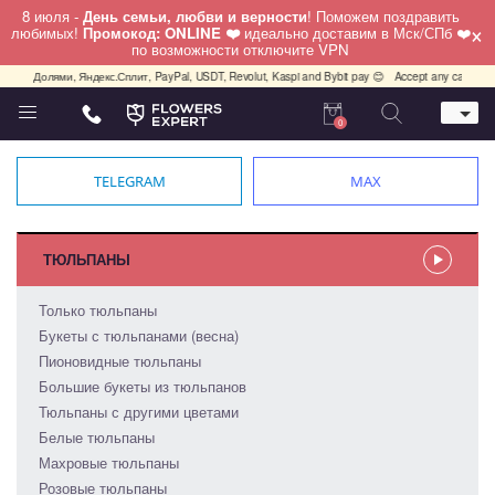
8 июля -
День семьи, любви и верности
! Поможем поздравить
×
любимых!
Промокод: ONLINE ❤️
идеально доставим в Мск/СПб ❤️
по возможности отключите VPN
Яндекс.Сплит, PayPal, USDT, Revolut, Kaspi and Bybit pay 😊
Accept any cards any country, PayP
0
Телефон
+7 (812) 425 36 05
TELEGRAM
MAX
Whatsapp / Telegram / Viber
+7 (911) 928-84-77
Санкт-Петербург,
ТЮЛЬПАНЫ
Лизы Чайкиной 25
работаем круглосуточно
Только тюльпаны
Букеты с тюльпанами (весна)
Пионовидные тюльпаны
Большие букеты из тюльпанов
Тюльпаны с другими цветами
Белые тюльпаны
Махровые тюльпаны
Розовые тюльпаны