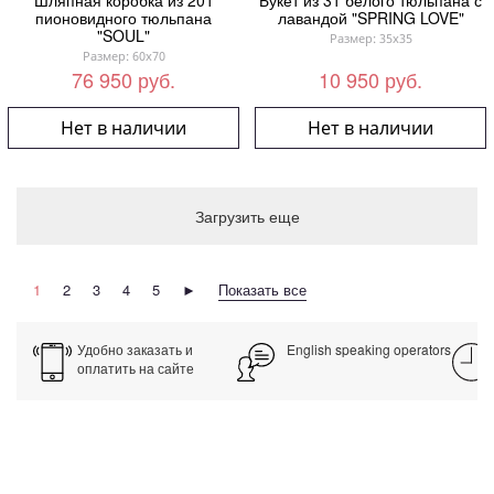
Шляпная коробка из 201
Букет из 31 белого тюльпана с
пионовидного тюльпана
лавандой "SPRING LOVE"
"SOUL"
Размер: 35x35
Размер: 60x70
76 950 руб.
10 950 руб.
Нет в наличии
Нет в наличии
Загрузить еще
1
2
3
4
5
►
Показать все
Удобно заказать и
English speaking operators
оплатить на сайте