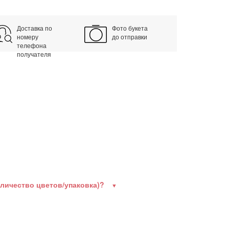
Доставка по
Фото букета
номеру
до отправки
телефона
получателя
оличество цветов/упаковка)?