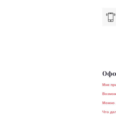
Офо
Мне пр
Возмож
Можно 
Что де