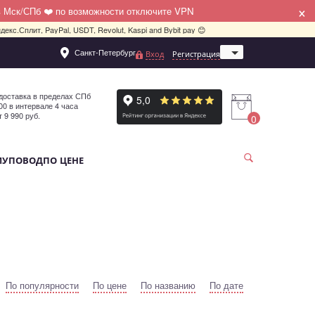
×
в Мск/СПб ❤️ по возможности отключите VPN
декс.Сплит, PayPal, USDT, Revolut, Kaspi and Bybit pay 😊
Санкт-Петербург
Вход
Регистрация
Москва
доставка в пределах СПб
:00 в интервале 4 часа
т 9 990 руб.
0
МУ
ПОВОД
ПО ЦЕНЕ
По популярности
По цене
По названию
По дате