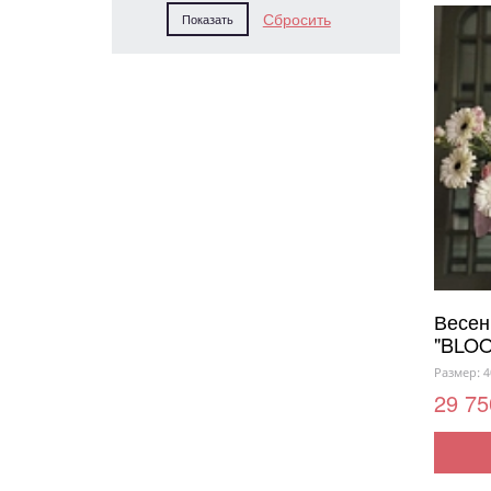
Весен
"BLO
Размер: 4
29 75