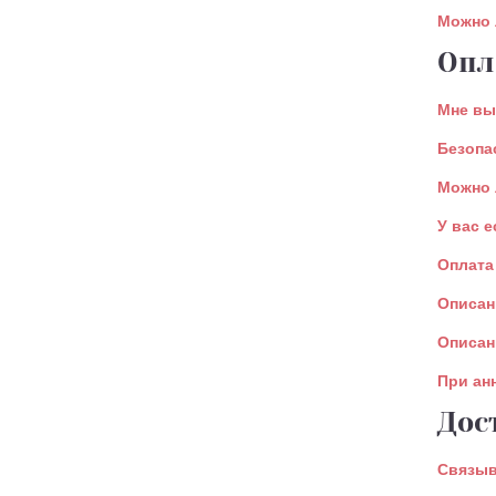
Можно 
Опл
Мне вы
Безопа
Можно 
У вас 
Оплата
Описан
Описан
При ан
Дос
Связыв