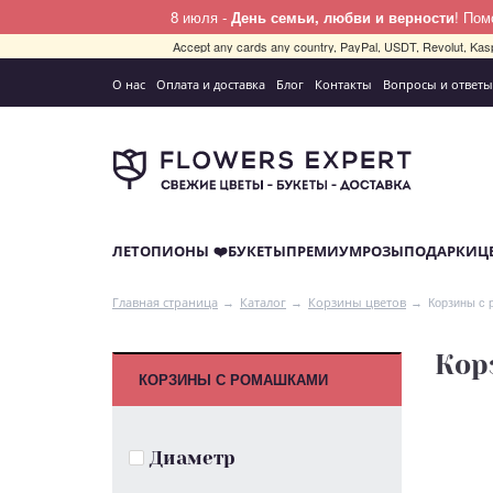
8 июля -
День семьи, любви и верности
! По
Accept any cards any country, PayPal, USDT, Revolut, Kas
О нас
Оплата и доставка
Блог
Контакты
Вопросы и ответы
ЛЕТО
ПИОНЫ ❤️
БУКЕТЫ
ПРЕМИУМ
РОЗЫ
ПОДАРКИ
Ц
Корзины с
Главная страница
Каталог
Корзины цветов
Кор
КОРЗИНЫ С РОМАШКАМИ
Диаметр