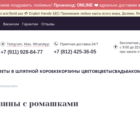
можем поздравить любимых!
Промокод: ONLINE ❤️
идеально доставим 
pi and Bybit pay 💳 English friendly 🙌🏻 Принимаем любые карты всего мира, Долями, Ян
Вакансии
Гарантии
Отзывы
Бесплатная 
,
,
Приятная доставка 24/7
Telegram
Max
WhatsApp
с 9:00 до 22
при заказе о
+7 (812) 425-36-05
+7 (911) 928-84-77
ВЕТЫ В ШЛЯПНОЙ КОРОБКЕ
КОРЗИНЫ ЦВЕТОВ
ЦВЕТЫ
СВАДЬБА
КО
 ромашками
зины с ромашками