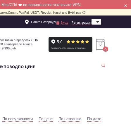
×
в Мск/СПб ❤️ по возможности отключите VPN
декс.Сплит, PayPal, USDT, Revolut, Kaspi and Bybit pay 😊
Санкт-Петербург
Вход
Регистрация
Москва
доставка в пределах СПб
:00 в интервале 4 часа
т 9 990 руб.
0
МУ
ПОВОД
ПО ЦЕНЕ
По популярности
По цене
По названию
По дате