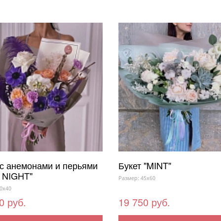
 с анемонами и перьями
Букет "MINT"
 NIGHT"
Размер: 45x60
0x40
0 руб.
19 750 руб.