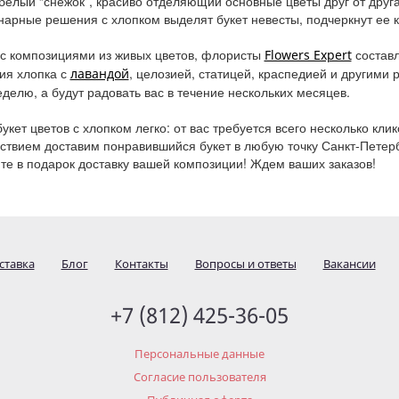
белый “снежок”, красиво отделяющий основные цветы друг от друг
арные решения с хлопком выделят букет невесты, подчеркнут ее к
с композициями из живых цветов, флористы
составл
Flowers Expert
ия хлопка с
, целозией, статицей, краспедией и другими 
лавандой
еделю, а будут радовать вас в течение нескольких месяцев.
букет цветов с хлопком легко: от вас требуется всего несколько к
ствием доставим понравившийся букет в любую точку Санкт-Петерб
те в подарок доставку вашей композиции! Ждем ваших заказов!
ставка
Блог
Контакты
Вопросы и ответы
Вакансии
+7 (812) 425-36-05
Персональные данные
Согласие пользователя