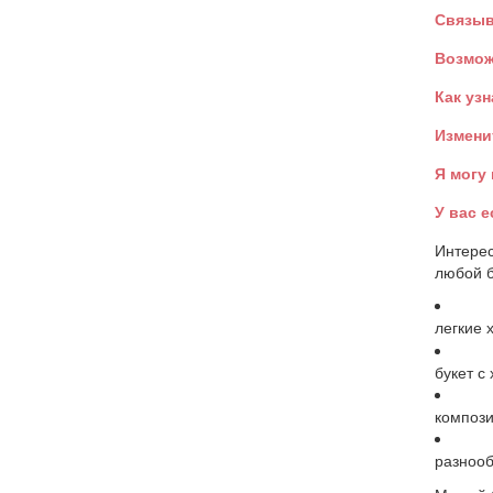
Связыв
Возмож
Как узн
Измени
Я могу
У вас 
Интерес
любой б
легкие 
букет с
компози
разнооб