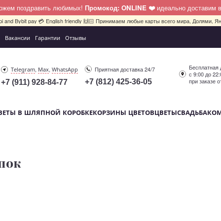
можем поздравить любимых!
Промокод: ONLINE ❤️
идеально доставим 
pi and Bybit pay 💳 English friendly 🙌🏻 Принимаем любые карты всего мира, Долями, Ян
Вакансии
Гарантии
Отзывы
Бесплатная 
,
,
Приятная доставка 24/7
Telegram
Max
WhatsApp
с 9:00 до 22
при заказе о
+7 (812) 425-36-05
+7 (911) 928-84-77
ВЕТЫ В ШЛЯПНОЙ КОРОБКЕ
КОРЗИНЫ ЦВЕТОВ
ЦВЕТЫ
СВАДЬБА
КО
пок