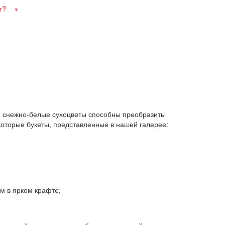
ет?
и снежно-белые сухоцветы способны преобразить
которые букеты, представленные в нашей галерее:
м в ярком крафте;