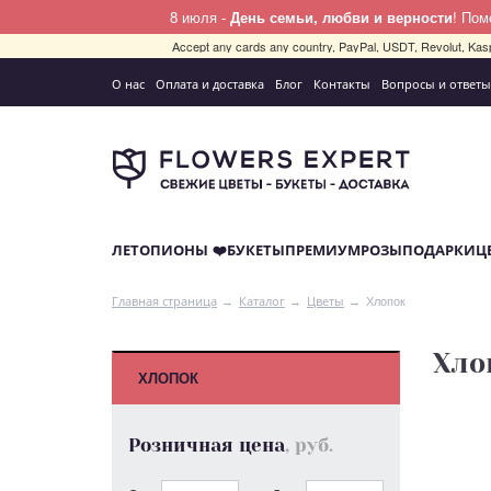
8 июля -
День семьи, любви и верности
! По
Accept any cards any country, PayPal, USDT, Revolut, Kas
О нас
Оплата и доставка
Блог
Контакты
Вопросы и ответы
ЛЕТО
ПИОНЫ ❤️
БУКЕТЫ
ПРЕМИУМ
РОЗЫ
ПОДАРКИ
Ц
Хлопок
Главная страница
Каталог
Цветы
Хло
ХЛОПОК
Розничная цена
, руб.