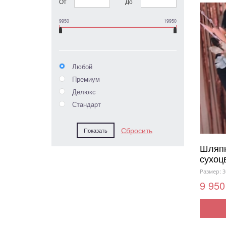
От
До
9950
19950
Любой
Премиум
Делюкс
Стандарт
Шляпн
сухоц
Размер: 3
9 950