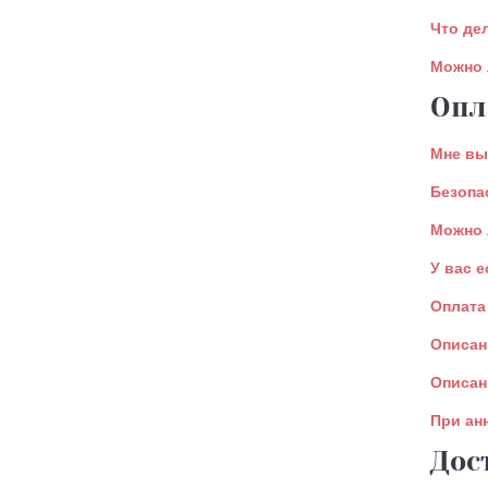
Что де
Можно 
Опл
Мне вы
Безопа
Можно 
У вас 
Оплата
Описан
Описан
При ан
Дос