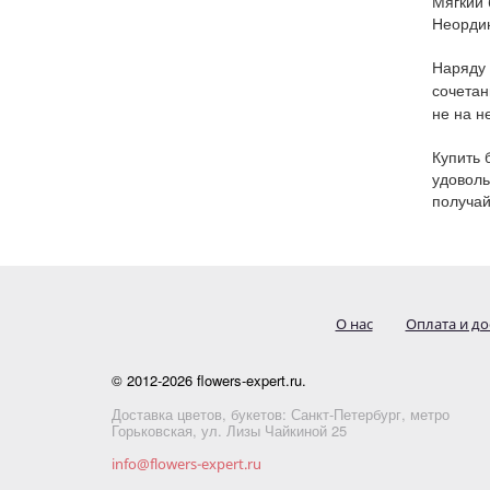
Мягкий 
Неордин
Наряду 
сочетан
не на н
Купить 
удоволь
получай
О нас
Оплата и до
© 2012-2026 flowers-expert.ru.
Доставка цветов, букетов: Санкт-Петербург, метро
Горьковская, ул. Лизы Чайкиной 25
info@flowers-expert.ru