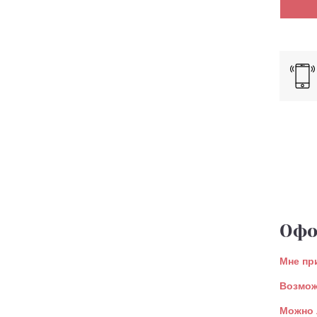
Офо
Мне пр
Возмож
Можно 