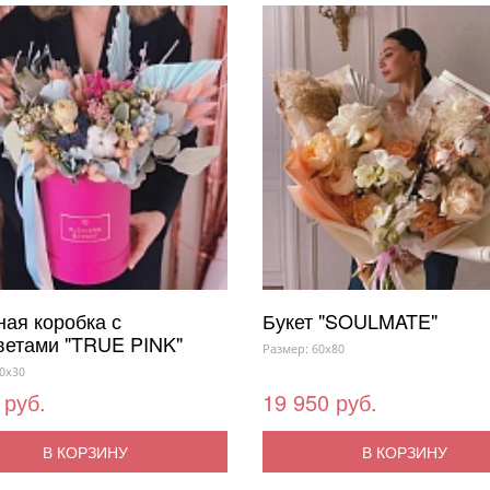
ая коробка с
Букет "SOULMATE"
ветами "TRUE PINK"
Размер: 60x80
0x30
 руб.
19 950 руб.
В КОРЗИНУ
В КОРЗИНУ