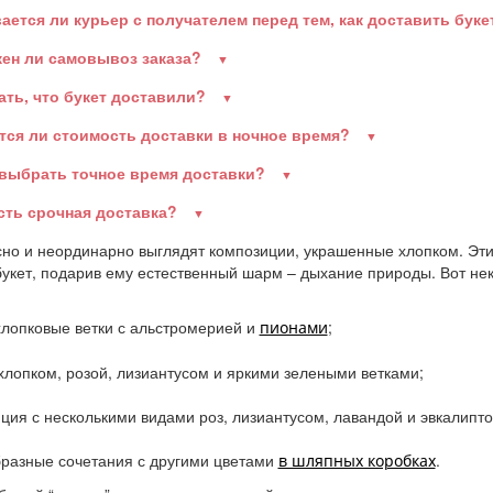
ается ли курьер с получателем перед тем, как доставить бук
ен ли самовывоз заказа?
ать, что букет доставили?
тся ли стоимость доставки в ночное время?
 выбрать точное время доставки?
есть срочная доставка?
но и неординарно выглядят композиции, украшенные хлопком. Эт
укет, подарив ему естественный шарм – дыхание природы. Вот не
хлопковые ветки с альстромерией и
;
пионами
 хлопком, розой, лизиантусом и яркими зелеными ветками;
ция с несколькими видами роз, лизиантусом, лавандой и эвкалипто
разные сочетания с другими цветами
.
в шляпных коробках