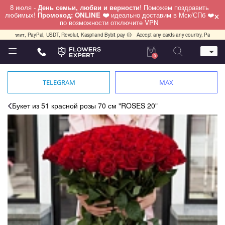
8 июля -
День семьи, любви и верности
! Поможем поздравить
×
любимых!
Промокод: ONLINE ❤️
идеально доставим в Мск/СПб ❤️
по возможности отключите VPN
 PayPal, USDT, Revolut, Kaspi and Bybit pay 😊
Accept any cards any country, PayPal, USDT, Revo
0
Телефон
+7 (812) 425 36 05
TELEGRAM
MAX
Whatsapp / Telegram / Viber
+7 (911) 928-84-77
Букет из 51 красной розы 70 см "ROSES 20"
Санкт-Петербург,
Лизы Чайкиной 25
работаем круглосуточно