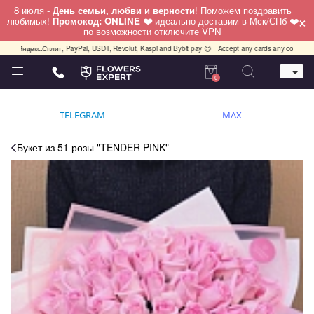
8 июля -
День семьи, любви и верности
! Поможем поздравить
×
любимых!
Промокод: ONLINE ❤️
идеально доставим в Мск/СПб ❤️
по возможности отключите VPN
с.Сплит, PayPal, USDT, Revolut, Kaspi and Bybit pay 😊
Accept any cards any country, PayPal, U
0
Телефон
+7 (812) 425 36 05
TELEGRAM
MAX
Whatsapp / Telegram / Viber
+7 (911) 928-84-77
Букет из 51 розы "TENDER PINK"
Санкт-Петербург,
Лизы Чайкиной 25
работаем круглосуточно