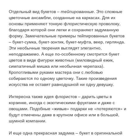
Отдельный вид букетов –
тейпированные
. Это сложные
цветочные ансамбли, созданные на каркасах. Для их
основы применяют тонкую флористическую проволоку,
благодаря которой они легки и сохраняют задуманную
форму. Замечательные примеры тейпированных букетов
– букет-сумка, букет-зонтик, букет-муфта, веер, гирлянда.
Эти необычные творения выглядят элегантно,
неподражаемо. А еще по-особенному смотрится букет
цветов в виде фигурки животных (миловидный ежик,
симпатичный мишка или необычная черепаха).
Кропотливыми руками мастера они с любовью
собираются по одному цветочку. Такие произведения
искусства не оставят равнодушной ни одну девушку.
Интересна также идея флористов – дарить цветы в
корзинке, иногда с экзотическими фруктами и даже с
овощами. Подобные «живые» подарки не «потеряются» и
будут отмечены даже в крупном офисе или в большой,
шумной компании.
И еще одна прекрасная задумка – букет в оригинальной