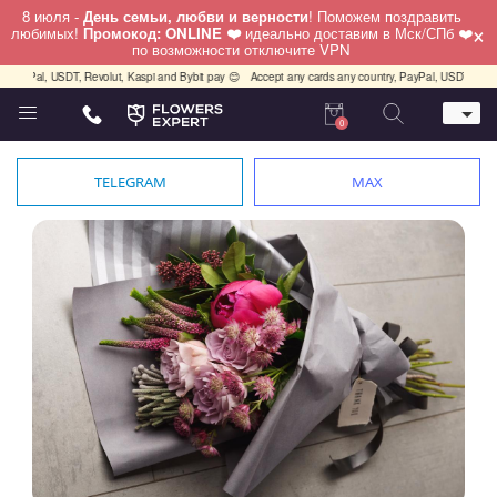
8 июля -
День семьи, любви и верности
! Поможем поздравить
×
любимых!
Промокод: ONLINE ❤️
идеально доставим в Мск/СПб ❤️
по возможности отключите VPN
yPal, USDT, Revolut, Kaspi and Bybit pay 😊
Accept any cards any country, PayPal, USDT, Revolut
0
Телефон
+7 (812) 425 36 05
TELEGRAM
MAX
Whatsapp / Telegram / Viber
+7 (911) 928-84-77
Санкт-Петербург,
Лизы Чайкиной 25
работаем круглосуточно