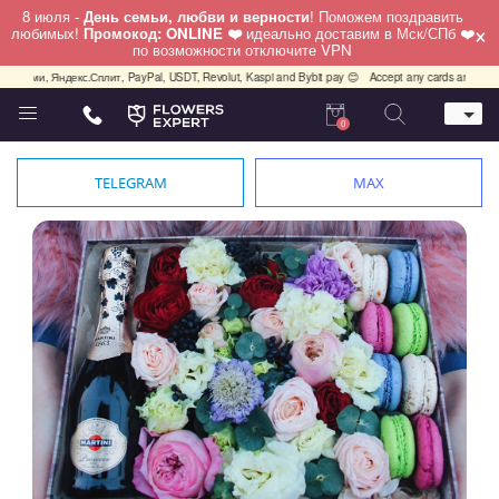
8 июля -
День семьи, любви и верности
! Поможем поздравить
×
любимых!
Промокод: ONLINE ❤️
идеально доставим в Мск/СПб ❤️
по возможности отключите VPN
олями, Яндекс.Сплит, PayPal, USDT, Revolut, Kaspi and Bybit pay 😊
Accept any cards any countr
0
Телефон
+7 (812) 425 36 05
TELEGRAM
MAX
Whatsapp / Telegram / Viber
+7 (911) 928-84-77
Санкт-Петербург,
Лизы Чайкиной 25
работаем круглосуточно