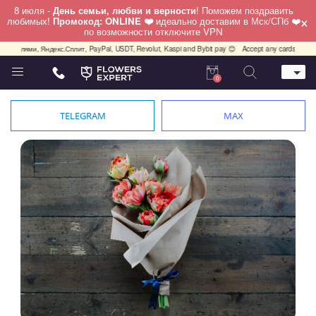
8 июля -
День семьи, любви и верности
! Поможем поздравить
×
любимых!
Промокод: ONLINE ❤️
идеально доставим в Мск/СПб ❤️
по возможности отключите VPN
Долями, Яндекс.Сплит, PayPal, USDT, Revolut, Kaspi and Bybit pay 😊
Accept any cards any count
0
Телефон
+7 (812) 425 36 05
TELEGRAM
MAX
Whatsapp / Telegram / Viber
+7 (911) 928-84-77
Санкт-Петербург,
Лизы Чайкиной 25
работаем круглосуточно