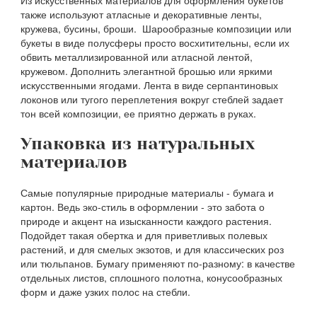
Из искусственных материалов для оформления букетов
также используют атласные и декоративные ленты,
кружева, бусины, броши. Шарообразные композиции или
букеты в виде полусферы просто восхитительны, если их
обвить металлизированной или атласной лентой,
кружевом. Дополнить элегантной брошью или яркими
искусственными ягодами. Лента в виде серпантиновых
локонов или тугого переплетения вокруг стеблей задает
тон всей композиции, ее приятно держать в руках.
Упаковка из натуральных
материалов
Самые популярные природные материалы - бумага и
картон. Ведь эко-стиль в оформлении - это забота о
природе и акцент на изысканности каждого растения.
Подойдет такая обертка и для приветливых полевых
растений, и для смелых экзотов, и для классических роз
или тюльпанов. Бумагу применяют по-разному: в качестве
отдельных листов, сплошного полотна, конусообразных
форм и даже узких полос на стебли.