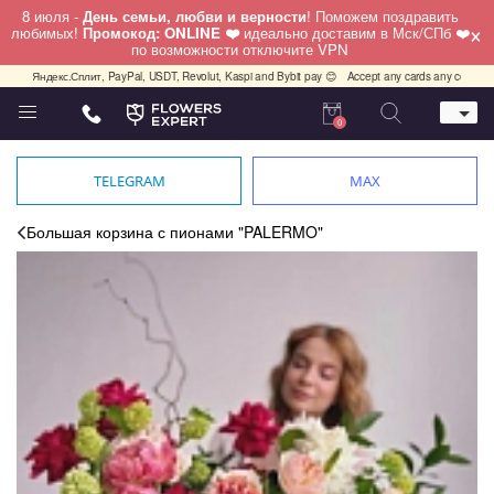
8 июля -
День семьи, любви и верности
! Поможем поздравить
×
любимых!
Промокод: ONLINE ❤️
идеально доставим в Мск/СПб ❤️
по возможности отключите VPN
ми, Яндекс.Сплит, PayPal, USDT, Revolut, Kaspi and Bybit pay 😊
Accept any cards any country, P
0
Телефон
+7 (812) 425 36 05
TELEGRAM
MAX
Whatsapp / Telegram / Viber
+7 (911) 928-84-77
Большая корзина с пионами "PALERMO"
Санкт-Петербург,
Лизы Чайкиной 25
работаем круглосуточно