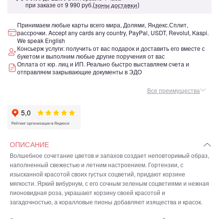
при заказе от
9 990 руб.
(зоны доставки)
Принимаем любые карты всего мира, Долями, Яндекс.Сплит,
рассрочки. Accept any cards any country, PayPal, USDT, Revolut, Kaspi.
We speak English
Консьерж услуги: получить от вас подарок и доставить его вместе с
букетом и выполним любые другие поручения от вас
Оплата от юр. лиц и ИП. Реально быстро выставляем счета и
отправляем закрывающие документы в ЭДО
Все преимущества
ОПИСАНИЕ
Волшебное сочетание цветов и запахов создает неповторимый образ,
наполненный свежестью и летним настроением. Гортензии, с
изысканной красотой своих густых соцветий, придают корзине
мягкости. Яркий вибурнум, с его сочным зеленым соцветиями и нежная
пионовидная роза, украшают корзину своей красотой и
загадочностью, а коралловые пионы добавляют изящества и красок.