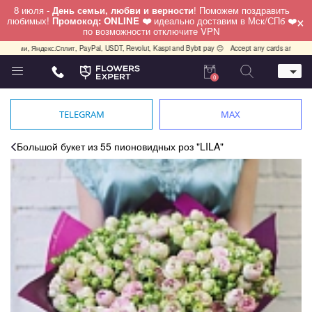
8 июля -
День семьи, любви и верности
! Поможем поздравить
×
любимых!
Промокод: ONLINE ❤️
идеально доставим в Мск/СПб ❤️
по возможности отключите VPN
Яндекс.Сплит, PayPal, USDT, Revolut, Kaspi and Bybit pay 😊
Accept any cards any country, PayP
0
Телефон
+7 (812) 425 36 05
TELEGRAM
MAX
Whatsapp / Telegram / Viber
+7 (911) 928-84-77
Большой букет из 55 пионовидных роз "LILA"
Санкт-Петербург,
Лизы Чайкиной 25
работаем круглосуточно