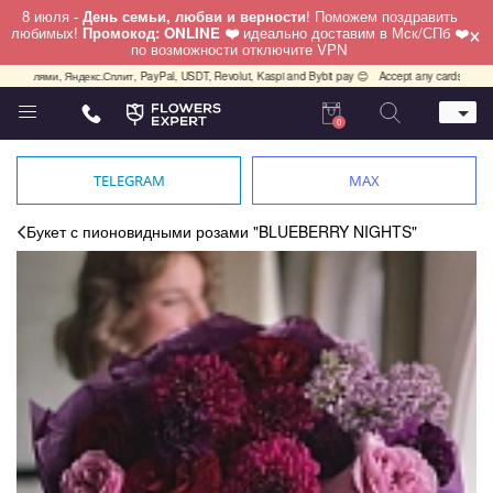
8 июля -
День семьи, любви и верности
! Поможем поздравить
×
любимых!
Промокод: ONLINE ❤️
идеально доставим в Мск/СПб ❤️
по возможности отключите VPN
лями, Яндекс.Сплит, PayPal, USDT, Revolut, Kaspi and Bybit pay 😊
Accept any cards any country
0
Телефон
+7 (812) 425 36 05
TELEGRAM
MAX
Whatsapp / Telegram / Viber
+7 (911) 928-84-77
Букет с пионовидными розами "BLUEBERRY NIGHTS"
Санкт-Петербург,
Лизы Чайкиной 25
работаем круглосуточно