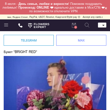
8 июля -
День семьи, любви и верности
! Поможем поздравить
×
любимых!
Промокод: ONLINE ❤️
идеально доставим в Мск/СПб ❤️
по возможности отключите VPN
ми, Яндекс.Сплит, PayPal, USDT, Revolut, Kaspi and Bybit pay 😊
Accept any cards any country, 
0
Телефон
+7 (812) 425 36 05
TELEGRAM
MAX
Whatsapp / Telegram / Viber
+7 (911) 928-84-77
Букет "BRIGHT RED"
Санкт-Петербург,
Лизы Чайкиной 25
работаем круглосуточно