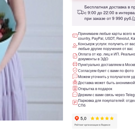
Бесплатная доставка в 
с 9:00 до 22:00 в интерв
при заказе от
9 990 руб.
(
Принимаем любые карты всего ми
country, PayPal, USDT, Revolut, K
Консьерж услуги: получить от ва
любые другие поручения от вас
Оплата от юр. лиц и ИП. Реаль
документы в ЭДО
Пунктуально доставляем в Москв
Согласуем букет с вами по фото
Можем уточнить у получателя уд
Доставка может быть анонимной
Открытка в подарок
Держим с вами связь через Teleg
Парковка для покупателей: отдел
СПб