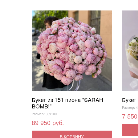
Букет из 151 пиона "SARAH
Букет
BOMB!"
Размер: 4
Размер: 50x100
7 550
89 950 руб.
В КОРЗИНУ