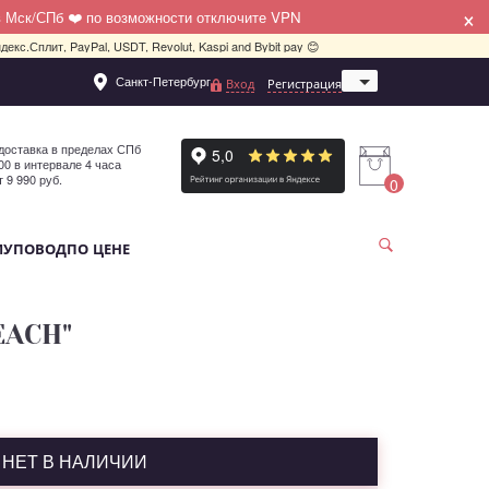
×
в Мск/СПб ❤️ по возможности отключите VPN
декс.Сплит, PayPal, USDT, Revolut, Kaspi and Bybit pay 😊
Санкт-Петербург
Вход
Регистрация
Москва
доставка в пределах СПб
:00 в интервале 4 часа
т 9 990 руб.
0
МУ
ПОВОД
ПО ЦЕНЕ
EACH"
НЕТ В НАЛИЧИИ