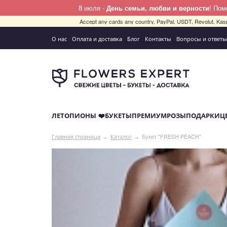
8 июля -
День семьи, любви и верности
! По
Accept any cards any country, PayPal, USDT, Revolut, Kas
О нас
Оплата и доставка
Блог
Контакты
Вопросы и ответы
ЛЕТО
ПИОНЫ ❤️
БУКЕТЫ
ПРЕМИУМ
РОЗЫ
ПОДАРКИ
Ц
Букет "FRESH PEACH"
Главная страница
Каталог