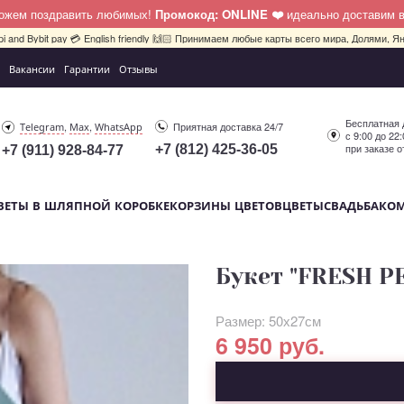
можем поздравить любимых!
Промокод: ONLINE ❤️
идеально доставим 
pi and Bybit pay 💳 English friendly 🙌🏻 Принимаем любые карты всего мира, Долями, Ян
Вакансии
Гарантии
Отзывы
Бесплатная 
,
,
Приятная доставка 24/7
Telegram
Max
WhatsApp
с 9:00 до 22
при заказе о
+7 (812) 425-36-05
+7 (911) 928-84-77
ВЕТЫ В ШЛЯПНОЙ КОРОБКЕ
КОРЗИНЫ ЦВЕТОВ
ЦВЕТЫ
СВАДЬБА
КО
Букет "FRESH P
Размер: 50х27см
6 950 руб.