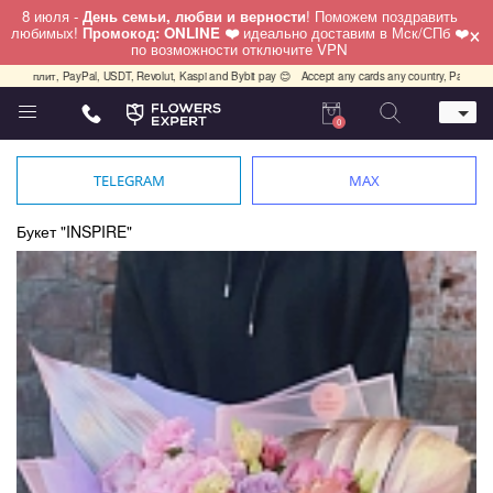
8 июля -
День семьи, любви и верности
! Поможем поздравить
×
любимых!
Промокод: ONLINE ❤️
идеально доставим в Мск/СПб ❤️
по возможности отключите VPN
ит, PayPal, USDT, Revolut, Kaspi and Bybit pay 😊
Accept any cards any country, PayPal, USDT, R
0
Телефон
+7 (812) 425 36 05
TELEGRAM
MAX
Whatsapp / Telegram / Viber
+7 (911) 928-84-77
Букет "INSPIRE"
Санкт-Петербург,
Лизы Чайкиной 25
работаем круглосуточно