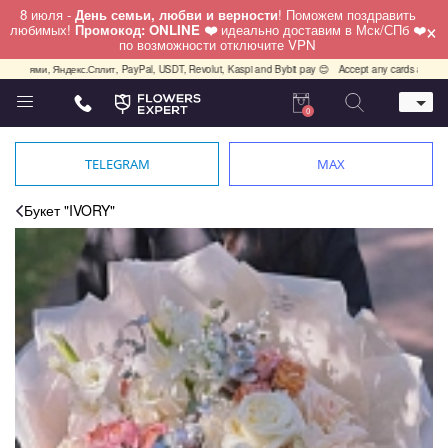
8 июля -
День семьи, любви и верности
! Поможем поздравить
×
любимых!
Промокод: ONLINE ❤️
идеально доставим в Мск/СПб ❤️
по возможности отключите VPN
ями, Яндекс.Сплит, PayPal, USDT, Revolut, Kaspi and Bybit pay 😊
Accept any cards any country, 
0
Телефон
+7 (812) 425 36 05
TELEGRAM
MAX
Whatsapp / Telegram / Viber
+7 (911) 928-84-77
Букет "IVORY"
Санкт-Петербург,
Лизы Чайкиной 25
работаем круглосуточно