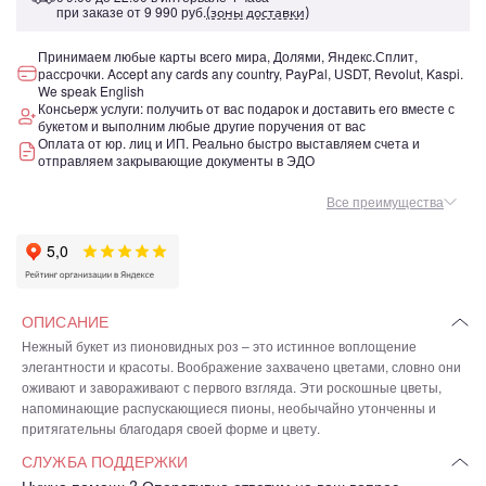
при заказе от
9 990 руб.
(зоны доставки)
Принимаем любые карты всего мира, Долями, Яндекс.Сплит,
рассрочки. Accept any cards any country, PayPal, USDT, Revolut, Kaspi.
We speak English
Консьерж услуги: получить от вас подарок и доставить его вместе с
букетом и выполним любые другие поручения от вас
Оплата от юр. лиц и ИП. Реально быстро выставляем счета и
отправляем закрывающие документы в ЭДО
Все преимущества
ОПИСАНИЕ
Нежный букет из пионовидных роз – это истинное воплощение
элегантности и красоты. Воображение захвачено цветами, словно они
оживают и завораживают с первого взгляда. Эти роскошные цветы,
напоминающие распускающиеся пионы, необычайно утонченны и
притягательны благодаря своей форме и цвету.
СЛУЖБА ПОДДЕРЖКИ