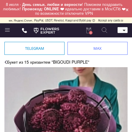
8 июля -
День семьи, любви и верности
! Поможем поздравить
×
любимых!
Промокод: ONLINE ❤️
идеально доставим в Мск/СПб ❤️
по возможности отключите VPN
лями, Яндекс.Сплит, PayPal, USDT, Revolut, Kaspi and Bybit pay 😊
Accept any cards any country,
0
Телефон
+7 (812) 425 36 05
TELEGRAM
MAX
Whatsapp / Telegram / Viber
+7 (911) 928-84-77
Букет из 15 хризантем "BIGOUDI PURPLE"
Санкт-Петербург,
Лизы Чайкиной 25
работаем круглосуточно