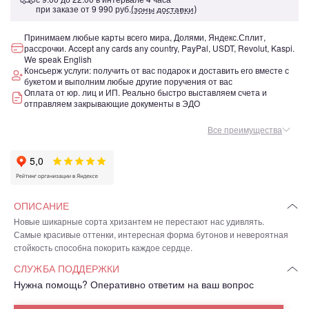
при заказе от
9 990 руб.
(зоны доставки)
Принимаем любые карты всего мира, Долями, Яндекс.Сплит,
рассрочки. Accept any cards any country, PayPal, USDT, Revolut, Kaspi.
We speak English
Консьерж услуги: получить от вас подарок и доставить его вместе с
букетом и выполним любые другие поручения от вас
Оплата от юр. лиц и ИП. Реально быстро выставляем счета и
отправляем закрывающие документы в ЭДО
Все преимущества
ОПИСАНИЕ
Новые шикарные сорта хризантем не перестают нас удивлять.
Самые красивые оттенки, интересная форма бутонов и невероятная
стойкость способна покорить каждое сердце.
СЛУЖБА ПОДДЕРЖКИ
Нужна помощь? Оперативно ответим на ваш вопрос