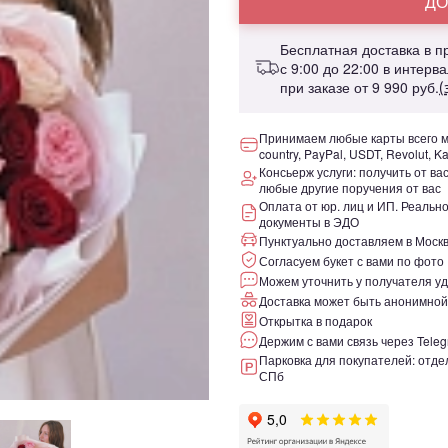
ДО
Бесплатная доставка в 
с 9:00 до 22:00 в интерв
при заказе от
9 990 руб.
(
Принимаем любые карты всего ми
country, PayPal, USDT, Revolut, K
Консьерж услуги: получить от ва
любые другие поручения от вас
Оплата от юр. лиц и ИП. Реаль
документы в ЭДО
Пунктуально доставляем в Москв
Согласуем букет с вами по фото
Можем уточнить у получателя уд
Доставка может быть анонимной
Открытка в подарок
Держим с вами связь через Teleg
Парковка для покупателей: отдел
СПб