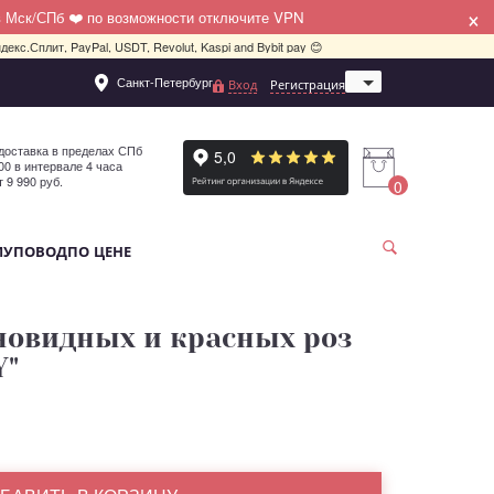
×
в Мск/СПб ❤️ по возможности отключите VPN
декс.Сплит, PayPal, USDT, Revolut, Kaspi and Bybit pay 😊
Санкт-Петербург
Вход
Регистрация
Москва
доставка в пределах СПб
:00 в интервале 4 часа
т 9 990 руб.
0
МУ
ПОВОД
ПО ЦЕНЕ
оновидных и красных роз
Y"