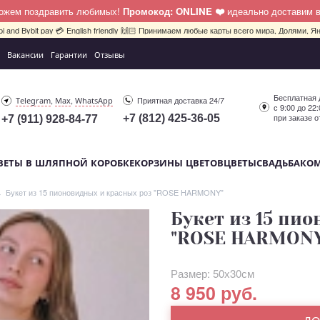
можем поздравить любимых!
Промокод: ONLINE ❤️
идеально доставим 
pi and Bybit pay 💳 English friendly 🙌🏻 Принимаем любые карты всего мира, Долями, Ян
Вакансии
Гарантии
Отзывы
Бесплатная 
,
,
Приятная доставка 24/7
Telegram
Max
WhatsApp
с 9:00 до 22
при заказе о
+7 (812) 425-36-05
+7 (911) 928-84-77
ВЕТЫ В ШЛЯПНОЙ КОРОБКЕ
КОРЗИНЫ ЦВЕТОВ
ЦВЕТЫ
СВАДЬБА
КО
Букет из 15 пионовидных и красных роз "ROSE HARMONY"
Букет из 15 пи
"ROSE HARMON
Размер: 50х30см
8 950 руб.