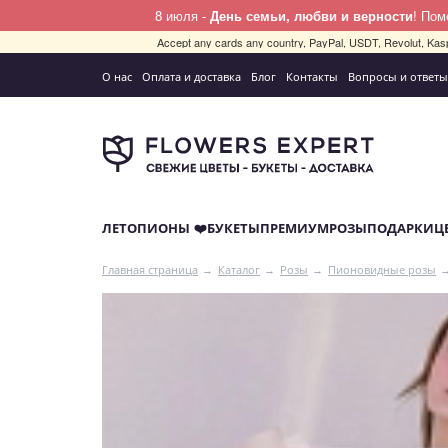
8 июля -
День семьи, любви и верности
! По
Accept any cards any country, PayPal, USDT, Revolut, Kas
О нас
Оплата и доставка
Блог
Контакты
Вопросы и ответы
ЛЕТО
ПИОНЫ ❤️
БУКЕТЫ
ПРЕМИУМ
РОЗЫ
ПОДАРКИ
Ц
Главная страница
Каталог
Розы
Пионовидные розы