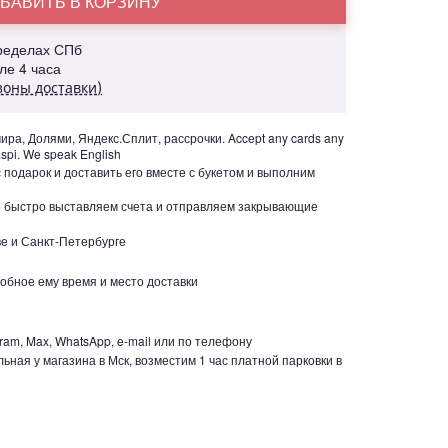
БАВИТЬ В КОРЗИНУ
пределах СПб
але 4 часа
зоны доставки)
ра, Долями, Яндекс.Сплит, рассрочки. Accept any cards any
aspi. We speak English
с подарок и доставить его вместе с букетом и выполним
но быстро выставляем счета и отправляем закрывающие
е и Санкт-Петербурге
обное ему время и место доставки
ram, Max, WhatsApp, e-mail или по телефону
ьная у магазина в Мск, возместим 1 час платной парковки в