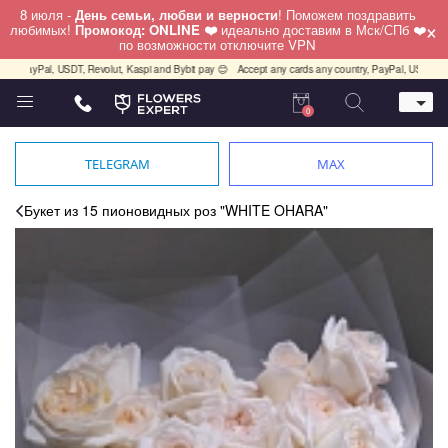
8 июля -
День семьи, любви и верности
! Поможем поздравить
×
любимых!
Промокод: ONLINE ❤️
идеально доставим в Мск/СПб ❤️
по возможности отключите VPN
l, USDT, Revolut, Kaspi and Bybit pay 😊
Accept any cards any country, PayPal, USDT, Revolut, K
0
Телефон
+7 (812) 425 36 05
TELEGRAM
MAX
Whatsapp / Telegram / Viber
+7 (911) 928-84-77
Букет из 15 пионовидных роз "WHITE OHARA"
Санкт-Петербург,
Лизы Чайкиной 25
работаем круглосуточно