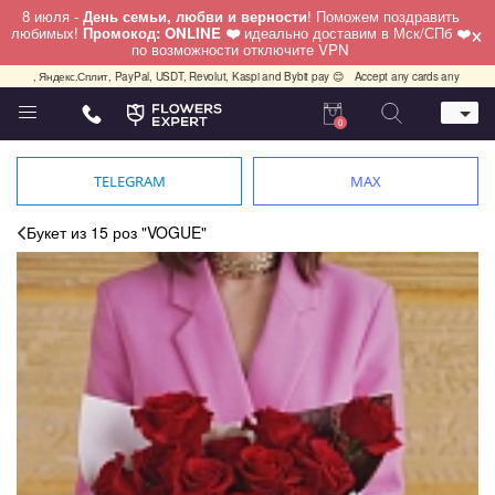
8 июля -
День семьи, любви и верности
! Поможем поздравить
×
любимых!
Промокод: ONLINE ❤️
идеально доставим в Мск/СПб ❤️
по возможности отключите VPN
декс.Сплит, PayPal, USDT, Revolut, Kaspi and Bybit pay 😊
Accept any cards any country, PayPal,
0
Телефон
+7 (812) 425 36 05
TELEGRAM
MAX
Whatsapp / Telegram / Viber
+7 (911) 928-84-77
Букет из 15 роз "VOGUE"
Санкт-Петербург,
Лизы Чайкиной 25
работаем круглосуточно