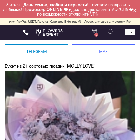
8 июля -
День семьи, любви и верности
! Поможем поздравить
×
любимых!
Промокод: ONLINE ❤️
идеально доставим в Мск/СПб ❤️
по возможности отключите VPN
т, PayPal, USDT, Revolut, Kaspi and Bybit pay 😊
Accept any cards any country, PayPal, USDT, R
0
Телефон
+7 (812) 425 36 05
TELEGRAM
MAX
Whatsapp / Telegram / Viber
+7 (911) 928-84-77
Букет из 21 сортовых гвоздик "MOLLY LOVE"
Санкт-Петербург,
Лизы Чайкиной 25
работаем круглосуточно