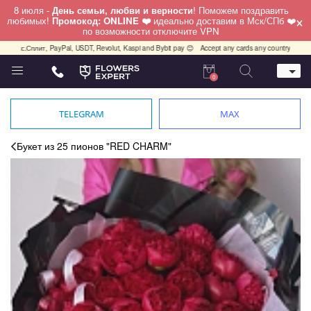
8 июля -
День семьи, любви и верности
! Поможем поздравить
×
любимых!
Промокод: ONLINE ❤️
идеально доставим в Мск/СПб ❤️
по возможности отключите VPN
лит, PayPal, USDT, Revolut, Kaspi and Bybit pay 😊
Accept any cards any country, PayPal, USDT, 
0
Телефон
+7 (812) 425 36 05
TELEGRAM
MAX
Whatsapp / Telegram / Viber
+7 (911) 928-84-77
Букет из 25 пионов "RED CHARM"
Санкт-Петербург,
Лизы Чайкиной 25
работаем круглосуточно