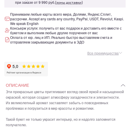
при заказе от
9 990 руб.
(зоны доставки)
Принимаем любые карты всего мира, Долями, Яндекс.Сплит,
рассрочки. Accept any cards any country, PayPal, USDT, Revolut, Kaspi.
We speak English
Консьерж услуги: получить от вас подарок и доставить его вместе с
букетом и выполним любые другие поручения от вас
Оплата от юр. лиц и ИП. Реально быстро выставляем счета и
отправляем закрывающие документы в ЭДО
Все преимущества
ОПИСАНИЕ
Эти прекрасные цветы притягивают взгляд своей яркой и насыщенной
окраской, которая создает атмосферу загадочности и элегантности.
Их великолепный аромат заставляет забыть о повседневных
проблемах и погрузиться в мир красоты и романтики.
Такой букет не только украсит интерьер, но и надолго запомнится
получателю.