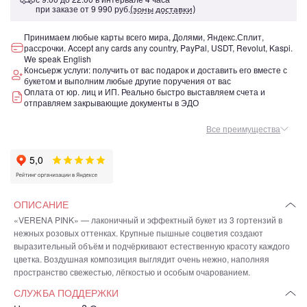
при заказе от
9 990 руб.
(зоны доставки)
Принимаем любые карты всего мира, Долями, Яндекс.Сплит,
рассрочки. Accept any cards any country, PayPal, USDT, Revolut, Kaspi.
We speak English
Консьерж услуги: получить от вас подарок и доставить его вместе с
букетом и выполним любые другие поручения от вас
Оплата от юр. лиц и ИП. Реально быстро выставляем счета и
отправляем закрывающие документы в ЭДО
Все преимущества
ОПИСАНИЕ
«VERENA PINK» — лаконичный и эффектный букет из 3 гортензий в
нежных розовых оттенках. Крупные пышные соцветия создают
выразительный объём и подчёркивают естественную красоту каждого
цветка. Воздушная композиция выглядит очень нежно, наполняя
пространство свежестью, лёгкостью и особым очарованием.
СЛУЖБА ПОДДЕРЖКИ