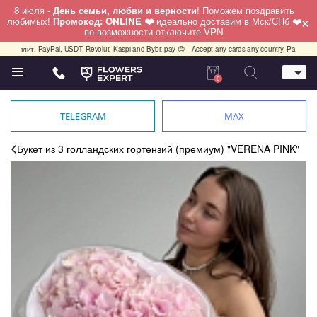
8 июля -
День семьи, любви и верности
! Поможем поздравить
×
любимых!
Промокод: ONLINE ❤️
идеально доставим в Мск/СПб ❤️
по возможности отключите VPN
лит, PayPal, USDT, Revolut, Kaspi and Bybit pay 😊
Accept any cards any country, PayPal, USDT, 
0
Телефон
+7 (812) 425 36 05
TELEGRAM
MAX
Whatsapp / Telegram / Viber
+7 (911) 928-84-77
Букет из 3 голландских гортензий (премиум) "VERENA PINK"
Санкт-Петербург,
Лизы Чайкиной 25
работаем круглосуточно