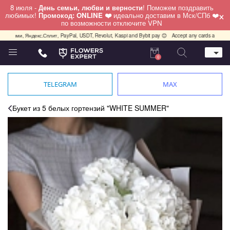
8 июля -
День семьи, любви и верности
! Поможем поздравить
×
любимых!
Промокод: ONLINE ❤️
идеально доставим в Мск/СПб ❤️
по возможности отключите VPN
ми, Яндекс.Сплит, PayPal, USDT, Revolut, Kaspi and Bybit pay 😊
Accept any cards any country, 
0
Телефон
+7 (812) 425 36 05
TELEGRAM
MAX
Whatsapp / Telegram / Viber
+7 (911) 928-84-77
Букет из 5 белых гортензий "WHITE SUMMER"
Санкт-Петербург,
Лизы Чайкиной 25
работаем круглосуточно