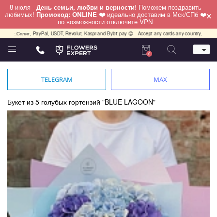
8 июля -
День семьи, любви и верности
! Поможем поздравить
×
любимых!
Промокод: ONLINE ❤️
идеально доставим в Мск/СПб ❤️
по возможности отключите VPN
Сплит, PayPal, USDT, Revolut, Kaspi and Bybit pay 😊
Accept any cards any country, PayPal, USDT
0
Телефон
+7 (812) 425 36 05
TELEGRAM
MAX
Whatsapp / Telegram / Viber
+7 (911) 928-84-77
Букет из 5 голубых гортензий "BLUE LAGOON"
Санкт-Петербург,
Лизы Чайкиной 25
работаем круглосуточно