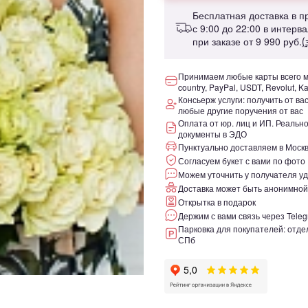
Бесплатная доставка в 
с 9:00 до 22:00 в интерв
при заказе от
9 990 руб.
(
Принимаем любые карты всего ми
country, PayPal, USDT, Revolut, K
Консьерж услуги: получить от ва
любые другие поручения от вас
Оплата от юр. лиц и ИП. Реаль
документы в ЭДО
Пунктуально доставляем в Москв
Согласуем букет с вами по фото
Можем уточнить у получателя уд
Доставка может быть анонимной
Открытка в подарок
Держим с вами связь через Teleg
Парковка для покупателей: отдел
СПб