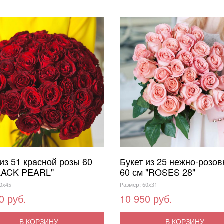
 из 51 красной розы 60
Букет из 25 нежно-розов
LACK PEARL"
60 см "ROSES 28"
0x45
Размер: 60x31
0 руб.
10 950 руб.
В КОРЗИНУ
В КОРЗИНУ