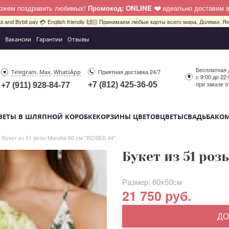
можем поздравить любимых!
Промокод: ONLINE ❤️
идеально доставим 
pi and Bybit pay 💳 English friendly 🙌🏻 Принимаем любые карты всего мира, Долями, Ян
Вакансии
Гарантии
Отзывы
Бесплатная 
,
,
Приятная доставка 24/7
Telegram
Max
WhatsApp
с 9:00 до 22
при заказе о
+7 (812) 425-36-05
+7 (911) 928-84-77
ВЕТЫ В ШЛЯПНОЙ КОРОБКЕ
КОРЗИНЫ ЦВЕТОВ
ЦВЕТЫ
СВАДЬБА
КО
Букет из 51 розы Mondial 60 см "ROSES 44"
Букет из 51 роз
Размер: 60х50см
21 750 руб.
ДО