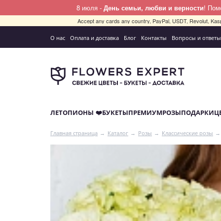
8 июля -
День семьи, любви и верности
! По
Accept any cards any country, PayPal, USDT, Revolut, Kas
О нас
Оплата и доставка
Блог
Контакты
Вопросы и ответы
ЛЕТО
ПИОНЫ ❤️
БУКЕТЫ
ПРЕМИУМ
РОЗЫ
ПОДАРКИ
Ц
Главная страница
Каталог
Розы
Классические розы