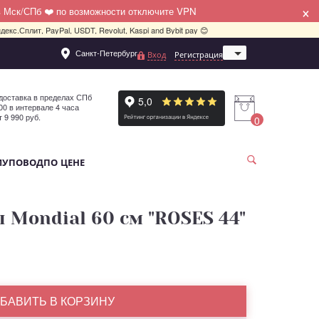
×
в Мск/СПб ❤️ по возможности отключите VPN
декс.Сплит, PayPal, USDT, Revolut, Kaspi and Bybit pay 😊
Санкт-Петербург
Вход
Регистрация
Москва
доставка в пределах СПб
:00 в интервале 4 часа
т 9 990 руб.
0
МУ
ПОВОД
ПО ЦЕНЕ
ы Mondial 60 см "ROSES 44"
БАВИТЬ В КОРЗИНУ