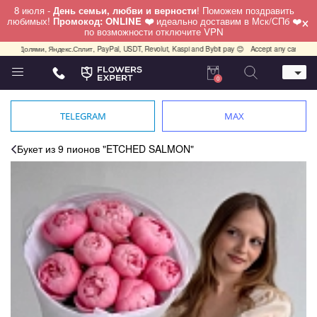
8 июля -
День семьи, любви и верности
! Поможем поздравить
×
любимых!
Промокод: ONLINE ❤️
идеально доставим в Мск/СПб ❤️
по возможности отключите VPN
лями, Яндекс.Сплит, PayPal, USDT, Revolut, Kaspi and Bybit pay 😊
Accept any cards any country,
0
Телефон
+7 (812) 425 36 05
TELEGRAM
MAX
Whatsapp / Telegram / Viber
+7 (911) 928-84-77
Букет из 9 пионов "ETCHED SALMON"
Санкт-Петербург,
Лизы Чайкиной 25
работаем круглосуточно