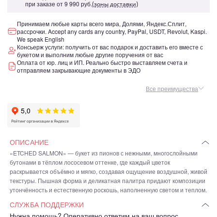
при заказе от
9 990 руб.
(зоны доставки)
Принимаем любые карты всего мира, Долями, Яндекс.Сплит,
рассрочки. Accept any cards any country, PayPal, USDT, Revolut, Kaspi.
We speak English
Консьерж услуги: получить от вас подарок и доставить его вместе с
букетом и выполним любые другие поручения от вас
Оплата от юр. лиц и ИП. Реально быстро выставляем счета и
отправляем закрывающие документы в ЭДО
Все преимущества
ОПИСАНИЕ
«ETCHED SALMON» — букет из пионов с нежными, многослойными
бутонами в тёплом лососевом оттенке, где каждый цветок
раскрывается объёмно и мягко, создавая ощущение воздушной, живой
текстуры. Пышная форма и деликатная палитра придают композиции
утончённость и естественную роскошь, наполненную светом и теплом.
СЛУЖБА ПОДДЕРЖКИ
Нужна помощь? Оперативно ответим на ваш вопрос