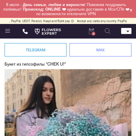
8 июля -
День семьи, любви и верности
! Поможем поздравить
×
любимых!
Промокод: ONLINE ❤️
идеально доставим в Мск/СПб ❤️
по возможности отключите VPN
PayPal, USDT, Revolut, Kaspi and Bybit pay 😊
Accept any cards any country, PayPal, USDT, Revol
0
Телефон
+7 (812) 425 36 05
TELEGRAM
MAX
Whatsapp / Telegram / Viber
+7 (911) 928-84-77
Букет из гипсофилы "CHEK U!"
Санкт-Петербург,
Лизы Чайкиной 25
работаем круглосуточно