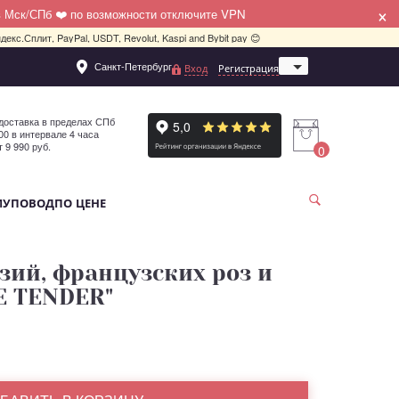
×
в Мск/СПб ❤️ по возможности отключите VPN
декс.Сплит, PayPal, USDT, Revolut, Kaspi and Bybit pay 😊
Санкт-Петербург
Вход
Регистрация
Москва
доставка в пределах СПб
:00 в интервале 4 часа
т 9 990 руб.
0
МУ
ПОВОД
ПО ЦЕНЕ
зий, французских роз и
E TENDER"