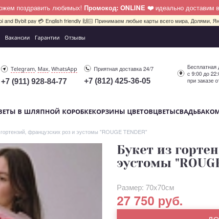
можем поздравить любимых!
Промокод: ONLINE ❤️
идеально доставим 
pi and Bybit pay 💳 English friendly 🙌🏻 Принимаем любые карты всего мира, Долями, Ян
Вакансии
Гарантии
Отзывы
Бесплатная 
,
,
Приятная доставка 24/7
Telegram
Max
WhatsApp
с 9:00 до 22
при заказе о
+7 (812) 425-36-05
+7 (911) 928-84-77
ВЕТЫ В ШЛЯПНОЙ КОРОБКЕ
КОРЗИНЫ ЦВЕТОВ
ЦВЕТЫ
СВАДЬБА
КО
з гортензий, французских роз и эустомы "ROUGE TENDER"
Букет из гортен
эустомы "ROUG
Размер: 70х70см
27 750 руб.