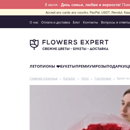
8 июля -
День семьи, любви и верности
! По
Accept any cards any country, PayPal, USDT, Revolut, Kas
О нас
Оплата и доставка
Блог
Контакты
Вопросы и ответы
ЛЕТО
ПИОНЫ ❤️
БУКЕТЫ
ПРЕМИУМ
РОЗЫ
ПОДАРКИ
Ц
Букет и
Главная страница
Каталог
Лето
Гортензии