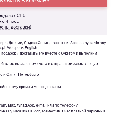
БАВИТЬ В КОРЗИНУ
пределах СПб
але 4 часа
зоны доставки)
ра, Долями, Яндекс.Сплит, рассрочки. Accept any cards any
aspi. We speak English
с подарок и доставить его вместе с букетом и выполним
но быстро выставляем счета и отправляем закрывающие
е и Санкт-Петербурге
обное ему время и место доставки
ram, Max, WhatsApp, e-mail или по телефону
ьная у магазина в Мск, возместим 1 час платной парковки в