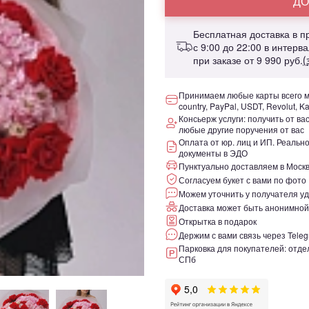
ДО
Бесплатная доставка в 
с 9:00 до 22:00 в интерв
при заказе от
9 990 руб.
(
Принимаем любые карты всего ми
country, PayPal, USDT, Revolut, K
Консьерж услуги: получить от ва
любые другие поручения от вас
Оплата от юр. лиц и ИП. Реаль
документы в ЭДО
Пунктуально доставляем в Москв
Согласуем букет с вами по фото
Можем уточнить у получателя уд
Доставка может быть анонимной
Открытка в подарок
Держим с вами связь через Teleg
Парковка для покупателей: отдел
СПб