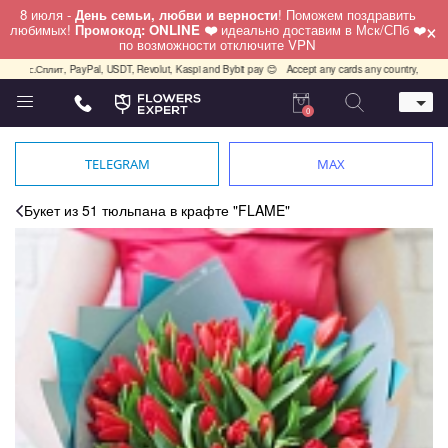
8 июля -
День семьи, любви и верности
! Поможем поздравить
×
любимых!
Промокод: ONLINE ❤️
идеально доставим в Мск/СПб ❤️
по возможности отключите VPN
декс.Сплит, PayPal, USDT, Revolut, Kaspi and Bybit pay 😊
Accept any cards any country, PayPal,
0
Телефон
+7 (812) 425 36 05
TELEGRAM
MAX
Whatsapp / Telegram / Viber
+7 (911) 928-84-77
Букет из 51 тюльпана в крафте "FLAME"
Санкт-Петербург,
Лизы Чайкиной 25
работаем круглосуточно