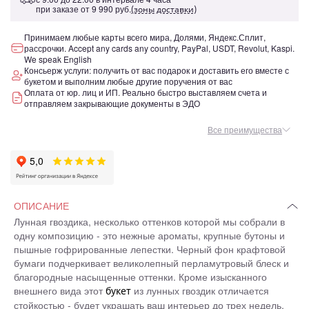
при заказе от
9 990 руб.
(зоны доставки)
Принимаем любые карты всего мира, Долями, Яндекс.Сплит,
рассрочки. Accept any cards any country, PayPal, USDT, Revolut, Kaspi.
We speak English
Консьерж услуги: получить от вас подарок и доставить его вместе с
букетом и выполним любые другие поручения от вас
Оплата от юр. лиц и ИП. Реально быстро выставляем счета и
отправляем закрывающие документы в ЭДО
Все преимущества
ОПИСАНИЕ
Лунная гвоздика, несколько оттенков которой мы собрали в
одну композицию - это нежные ароматы, крупные бутоны и
пышные гофрированные лепестки. Черный фон крафтовой
бумаги подчеркивает великолепный перламутровый блеск и
благородные насыщенные оттенки. Кроме изысканного
внешнего вида этот
из лунных гвоздик отличается
букет
стойкостью - будет украшать ваш интерьер до трех недель,