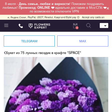
8 июля -
День семьи, любви и верности
! Поможем поздравить
×
любимых!
Промокод: ONLINE ❤️
идеально доставим в Мск/СПб ❤️
по возможности отключите VPN
и, Яндекс.Сплит, PayPal, USDT, Revolut, Kaspi and Bybit pay 😊
Accept any cards any country, Pa
0
Телефон
+7 (812) 425 36 05
TELEGRAM
MAX
Whatsapp / Telegram / Viber
+7 (911) 928-84-77
Букет из 75 лунных гвоздик в крафте "SPACE"
Санкт-Петербург,
Лизы Чайкиной 25
работаем круглосуточно