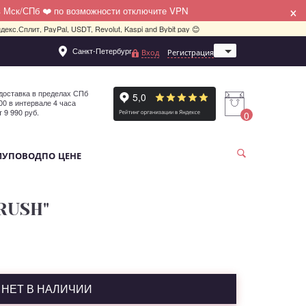
×
в Мск/СПб ❤️ по возможности отключите VPN
декс.Сплит, PayPal, USDT, Revolut, Kaspi and Bybit pay 😊
Санкт-Петербург
Вход
Регистрация
Москва
доставка в пределах СПб
:00 в интервале 4 часа
т 9 990 руб.
0
МУ
ПОВОД
ПО ЦЕНЕ
CRUSH"
НЕТ В НАЛИЧИИ