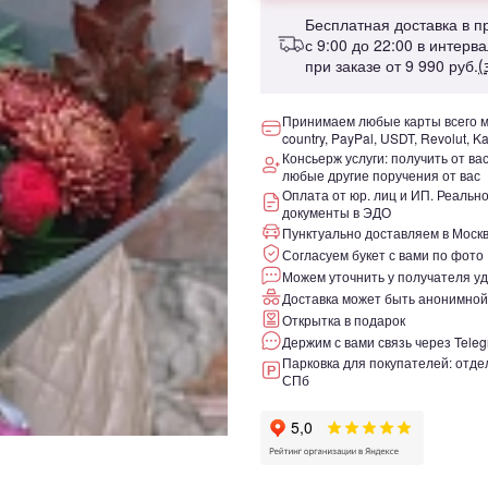
Бесплатная доставка в 
с 9:00 до 22:00 в интерв
при заказе от
9 990 руб.
(
Принимаем любые карты всего ми
country, PayPal, USDT, Revolut, K
Консьерж услуги: получить от ва
любые другие поручения от вас
Оплата от юр. лиц и ИП. Реаль
документы в ЭДО
Пунктуально доставляем в Москв
Согласуем букет с вами по фото
Можем уточнить у получателя уд
Доставка может быть анонимной
Открытка в подарок
Держим с вами связь через Teleg
Парковка для покупателей: отдел
СПб