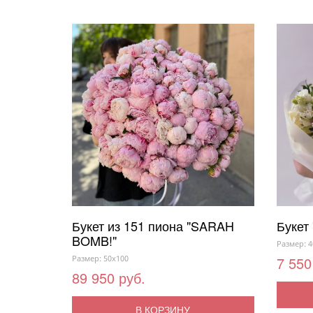
Букет из 151 пиона "SARAH
Букет
BOMB!"
Размер: 4
Размер: 50x100
7 550
89 950 руб.
В КОРЗИНУ