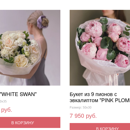
 "WHITE SWAN"
Букет из 9 пионов с
эвкалиптом "PINK PLOM
0x35
 руб.
Размер: 50x30
7 950 руб.
В КОРЗИНУ
В КОРЗИНУ