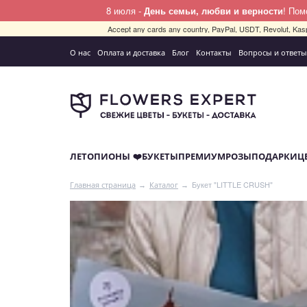
8 июля -
День семьи, любви и верности
! По
Accept any cards any country, PayPal, USDT, Revolut, Kas
О нас
Оплата и доставка
Блог
Контакты
Вопросы и ответы
ЛЕТО
ПИОНЫ ❤️
БУКЕТЫ
ПРЕМИУМ
РОЗЫ
ПОДАРКИ
Ц
Букет "LITTLE CRUSH"
Главная страница
Каталог