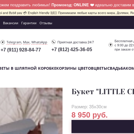
можем поздравить любимых!
Промокод: ONLINE ❤️
идеально доставим 
pi and Bybit pay 💳 English friendly 🙌🏻 Принимаем любые карты всего мира, Долями, Ян
Вакансии
Гарантии
Отзывы
Бесплатная 
,
,
Приятная доставка 24/7
Telegram
Max
WhatsApp
с 9:00 до 22
при заказе о
+7 (812) 425-36-05
+7 (911) 928-84-77
ВЕТЫ В ШЛЯПНОЙ КОРОБКЕ
КОРЗИНЫ ЦВЕТОВ
ЦВЕТЫ
СВАДЬБА
КО
Букет "LITTLE 
Размер: 35х30см
8 950 руб.