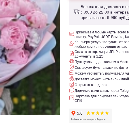
Бесплатная доставка в 
с 9:00 до 22:00 в интерв
при заказе от
9 990 руб.
(
Принимаем любые карты всего ми
country, PayPal, USDT, Revolut, K
Консьерж услуги: получить от ва
любые другие поручения от вас
Оплата от юр. лиц и ИП. Реаль
документы в ЭДО
Пунктуально доставляем в Москв
Согласуем букет с вами по фото
Можем уточнить у получателя уд
Доставка может быть анонимной
Открытка в подарок
Держим с вами связь через Teleg
Парковка для покупателей: отдел
СПб