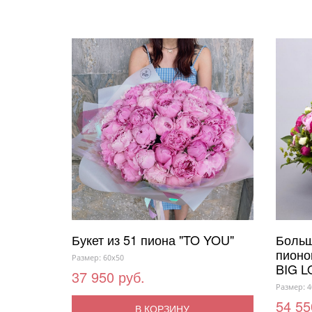
Букет из 51 пиона "TO YOU"
Больш
пионо
Размер: 60x50
BIG L
37 950 руб.
Размер: 4
54 55
В КОРЗИНУ