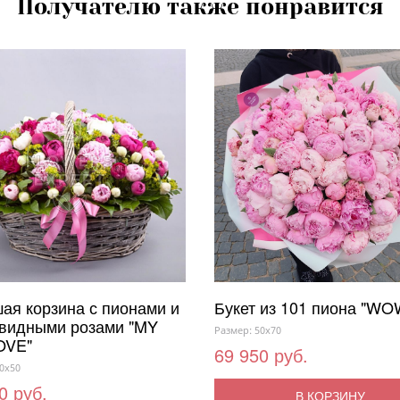
Получателю также понравится
ая корзина с пионами и
Букет из 101 пиона "WO
видными розами "MY
Размер: 50x70
OVE"
69 950 руб.
0x50
0 руб.
В КОРЗИНУ