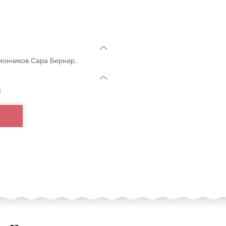
пиончиков Сара Бернар.
с