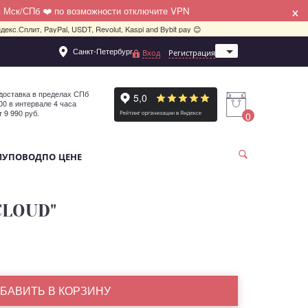
×
в Мск/СПб ❤️ по возможности отключите VPN
декс.Сплит, PayPal, USDT, Revolut, Kaspi and Bybit pay 😊
Санкт-Петербург
Вход
Регистрация
Москва
доставка в пределах СПб
:00 в интервале 4 часа
т 9 990 руб.
0
МУ
ПОВОД
ПО ЦЕНЕ
CLOUD"
БАВИТЬ В КОРЗИНУ