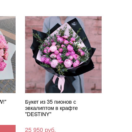
W!"
Букет из 35 пионов с
эвкалиптом в крафте
"DESTINY"
25 950 руб.