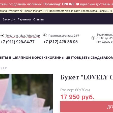
можем поздравить любимых!
Промокод: ONLINE ❤️
идеально доставим 
pi and Bybit pay 💳 English friendly 🙌🏻 Принимаем любые карты всего мира, Долями, Ян
Вакансии
Гарантии
Отзывы
Бесплатная 
,
,
Приятная доставка 24/7
Telegram
Max
WhatsApp
с 9:00 до 22
при заказе о
+7 (812) 425-36-05
+7 (911) 928-84-77
ВЕТЫ В ШЛЯПНОЙ КОРОБКЕ
КОРЗИНЫ ЦВЕТОВ
ЦВЕТЫ
СВАДЬБА
КО
LOUD"
Букет "LOVELY 
Размер: 60х70см
17 950 руб.
ДО