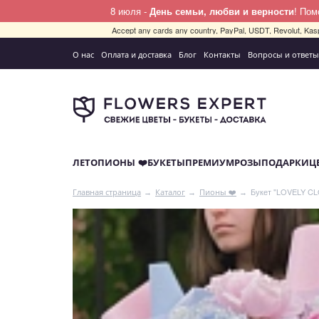
8 июля -
День семьи, любви и верности
! По
Accept any cards any country, PayPal, USDT, Revolut, Kas
О нас
Оплата и доставка
Блог
Контакты
Вопросы и ответы
ЛЕТО
ПИОНЫ ❤️
БУКЕТЫ
ПРЕМИУМ
РОЗЫ
ПОДАРКИ
Ц
Букет "LOVELY C
Главная страница
Каталог
Пионы ❤️