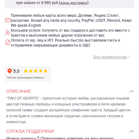
при заказе от
9 990 руб.
(зоны доставки)
Принимаем любые карты всего мира, Долями, Яндекс.Сплит,
рассрочки. Accept any cards any country, PayPal, USDT, Revolut, Kaspi.
We speak English
Консьерж услуги: получить от вас подарок и доставить его вместе с
букетом и выполним любые другие поручения от вас
Оплата от юр. лиц и ИП. Реально быстро выставляем счета и
отправляем закрывающие документы в ЭДО
Все преимущества
ОПИСАНИЕ
“TWO OF HEARTS” - трепетная история любви, рассказанная языком
цветов! Нежные герберы и изящные альстромерии в бело-кремово-
зеленой гамме создают волшебную симфонию чувств. Каждый цветок
в этом букете словно маленькое сердечко, наполненное теплом и
нежностью.
СЛУЖБА ПОДДЕРЖКИ
Нужна помощь? Оперативно ответим на ваш вопрос