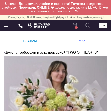
8 июля -
День семьи, любви и верности
! Поможем поздравить
×
любимых!
Промокод: ONLINE ❤️
идеально доставим в Мск/СПб ❤️
по возможности отключите VPN
Сплит, PayPal, USDT, Revolut, Kaspi and Bybit pay 😊
Accept any cards any country, PayPal, USDT
0
Телефон
+7 (812) 425 36 05
TELEGRAM
MAX
Whatsapp / Telegram / Viber
+7 (911) 928-84-77
Букет с герберами и альстромерией "TWO OF HEARTS"
Санкт-Петербург,
Лизы Чайкиной 25
работаем круглосуточно