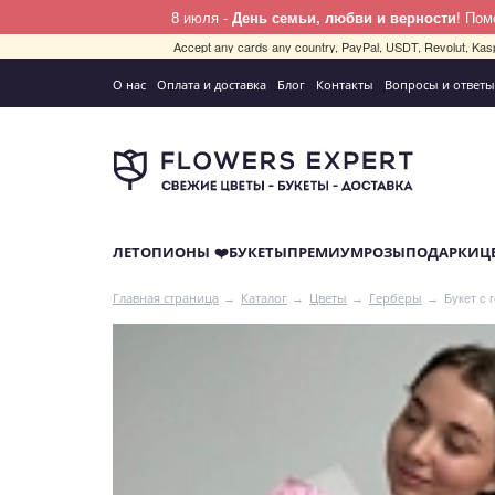
8 июля -
День семьи, любви и верности
! По
Accept any cards any country, PayPal, USDT, Revolut, Kas
О нас
Оплата и доставка
Блог
Контакты
Вопросы и ответы
ЛЕТО
ПИОНЫ ❤️
БУКЕТЫ
ПРЕМИУМ
РОЗЫ
ПОДАРКИ
Ц
Букет с 
Главная страница
Каталог
Цветы
Герберы