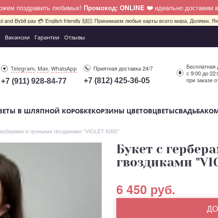
можем поздравить любимых!
Промокод: ONLINE ❤️
идеально доставим 
pi and Bybit pay 💳 English friendly 🙌🏻 Принимаем любые карты всего мира, Долями, Ян
Вакансии
Гарантии
Отзывы
Бесплатная 
,
,
Приятная доставка 24/7
Telegram
Max
WhatsApp
с 9:00 до 22
при заказе о
+7 (812) 425-36-05
+7 (911) 928-84-77
ВЕТЫ В ШЛЯПНОЙ КОРОБКЕ
КОРЗИНЫ ЦВЕТОВ
ЦВЕТЫ
СВАДЬБА
КО
герберами и лунными гвоздиками "VIOLET KISS"
Букет с гербер
гвоздиками "VI
6 450 руб.
ДО