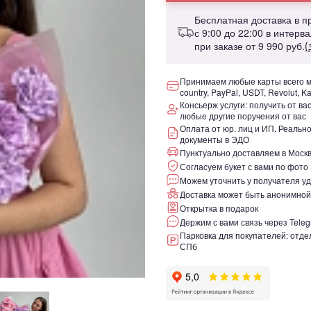
Бесплатная доставка в 
с 9:00 до 22:00 в интерв
при заказе от
9 990 руб.
(
Принимаем любые карты всего ми
country, PayPal, USDT, Revolut, K
Консьерж услуги: получить от ва
любые другие поручения от вас
Оплата от юр. лиц и ИП. Реаль
документы в ЭДО
Пунктуально доставляем в Москв
Согласуем букет с вами по фото
Можем уточнить у получателя уд
Доставка может быть анонимной
Открытка в подарок
Держим с вами связь через Teleg
Парковка для покупателей: отдел
СПб