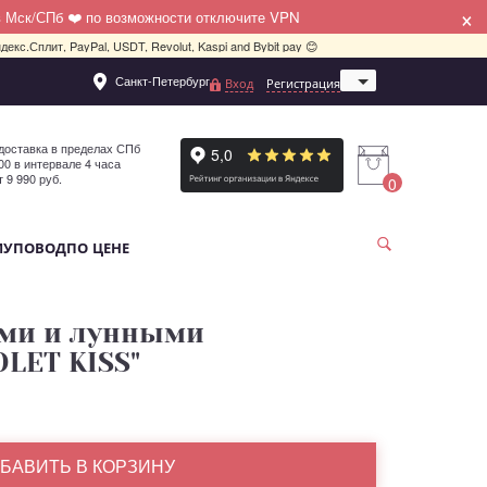
×
в Мск/СПб ❤️ по возможности отключите VPN
декс.Сплит, PayPal, USDT, Revolut, Kaspi and Bybit pay 😊
Санкт-Петербург
Вход
Регистрация
Москва
доставка в пределах СПб
:00 в интервале 4 часа
т 9 990 руб.
0
МУ
ПОВОД
ПО ЦЕНЕ
ами и лунными
OLET KISS"
БАВИТЬ В КОРЗИНУ