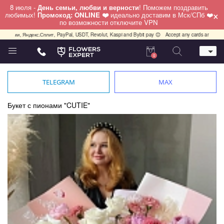
8 июля -
День семьи, любви и верности
! Поможем поздравить
×
любимых!
Промокод: ONLINE ❤️
идеально доставим в Мск/СПб ❤️
по возможности отключите VPN
и, Яндекс.Сплит, PayPal, USDT, Revolut, Kaspi and Bybit pay 😊
Accept any cards any country, Pa
0
Телефон
+7 (812) 425 36 05
TELEGRAM
MAX
Whatsapp / Telegram / Viber
+7 (911) 928-84-77
Букет с пионами "CUTIE"
Санкт-Петербург,
Лизы Чайкиной 25
работаем круглосуточно