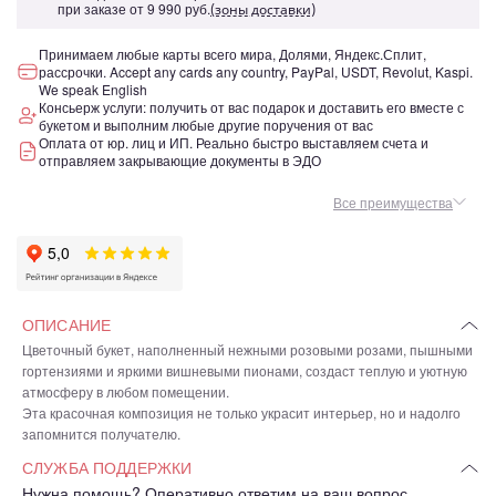
при заказе от
9 990 руб.
(зоны доставки)
Принимаем любые карты всего мира, Долями, Яндекс.Сплит,
рассрочки. Accept any cards any country, PayPal, USDT, Revolut, Kaspi.
We speak English
Консьерж услуги: получить от вас подарок и доставить его вместе с
букетом и выполним любые другие поручения от вас
Оплата от юр. лиц и ИП. Реально быстро выставляем счета и
отправляем закрывающие документы в ЭДО
Все преимущества
ОПИСАНИЕ
Цветочный букет, наполненный нежными розовыми розами, пышными
гортензиями и яркими вишневыми пионами, создаст теплую и уютную
атмосферу в любом помещении.
Эта красочная композиция не только украсит интерьер, но и надолго
запомнится получателю.
СЛУЖБА ПОДДЕРЖКИ
Нужна помощь? Оперативно ответим на ваш вопрос