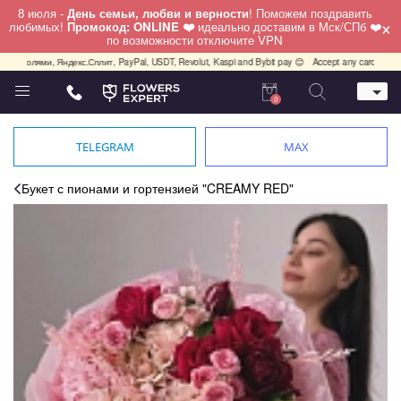
8 июля -
День семьи, любви и верности
! Поможем поздравить
×
любимых!
Промокод: ONLINE ❤️
идеально доставим в Мск/СПб ❤️
по возможности отключите VPN
и, Яндекс.Сплит, PayPal, USDT, Revolut, Kaspi and Bybit pay 😊
Accept any cards any country, P
0
Телефон
+7 (812) 425 36 05
TELEGRAM
MAX
Whatsapp / Telegram / Viber
+7 (911) 928-84-77
Букет с пионами и гортензией "CREAMY RED"
Санкт-Петербург,
Лизы Чайкиной 25
работаем круглосуточно