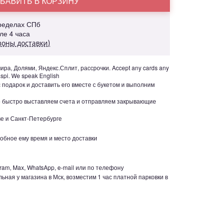
БАВИТЬ В КОРЗИНУ
пределах СПб
але 4 часа
зоны доставки)
ра, Долями, Яндекс.Сплит, рассрочки. Accept any cards any
aspi. We speak English
с подарок и доставить его вместе с букетом и выполним
но быстро выставляем счета и отправляем закрывающие
е и Санкт-Петербурге
обное ему время и место доставки
ram, Max, WhatsApp, e-mail или по телефону
ьная у магазина в Мск, возместим 1 час платной парковки в