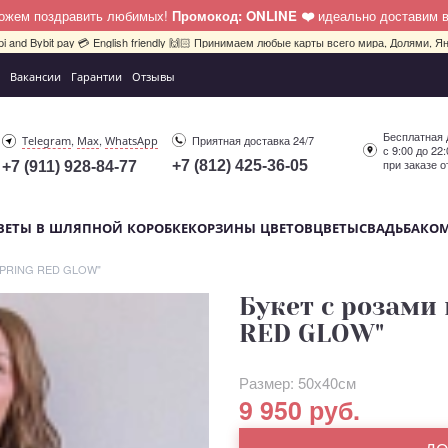
можем поздравить любимых!
Промокод: ONLINE ❤️
идеально доставим 
pi and Bybit pay 💳 English friendly 🙌🏻 Принимаем любые карты всего мира, Долями, Ян
Вакансии
Гарантии
Отзывы
Бесплатная 
,
,
Приятная доставка 24/7
Telegram
Max
WhatsApp
с 9:00 до 22
при заказе о
+7 (812) 425-36-05
+7 (911) 928-84-77
ВЕТЫ В ШЛЯПНОЙ КОРОБКЕ
КОРЗИНЫ ЦВЕТОВ
ЦВЕТЫ
СВАДЬБА
КО
"SPRING RED GLOW"
Букет с розами
RED GLOW"
Размер: 50х40см
9 950 руб.