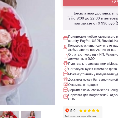
ДО
Бесплатная доставка в 
с 9:00 до 22:00 в интерв
при заказе от
9 990 руб.
(
Принимаем любые карты всего ми
country, PayPal, USDT, Revolut, K
Консьерж услуги: получить от ва
любые другие поручения от вас
Оплата от юр. лиц и ИП. Реаль
документы в ЭДО
Пунктуально доставляем в Москв
Согласуем букет с вами по фото
Можем уточнить у получателя уд
Доставка может быть анонимной
Открытка в подарок
Держим с вами связь через Teleg
Парковка для покупателей: отдел
СПб