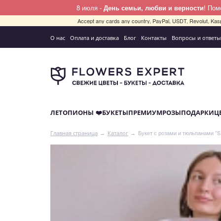
8 июля -
День семьи, любви и верности
! По
Accept any cards any country, PayPal, USDT, Revolut, Kas
О нас
Оплата и доставка
Блог
Контакты
Вопросы и ответы
ЛЕТО
ПИОНЫ ❤️
БУКЕТЫ
ПРЕМИУМ
РОЗЫ
ПОДАРКИ
Ц
Букет с розами и тюльпанами 
Главная страница
Каталог