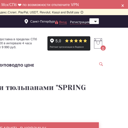
×
в Мск/СПб ❤️ по возможности отключите VPN
декс.Сплит, PayPal, USDT, Revolut, Kaspi and Bybit pay 😊
Санкт-Петербург
Вход
Регистрация
Москва
доставка в пределах СПб
:00 в интервале 4 часа
т 9 990 руб.
0
МУ
ПОВОД
ПО ЦЕНЕ
 и тюльпанами "SPRING