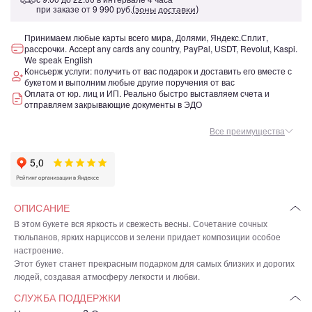
при заказе от
9 990 руб.
(зоны доставки)
Принимаем любые карты всего мира, Долями, Яндекс.Сплит,
рассрочки. Accept any cards any country, PayPal, USDT, Revolut, Kaspi.
We speak English
Консьерж услуги: получить от вас подарок и доставить его вместе с
букетом и выполним любые другие поручения от вас
Оплата от юр. лиц и ИП. Реально быстро выставляем счета и
отправляем закрывающие документы в ЭДО
Все преимущества
ОПИСАНИЕ
В этом букете вся яркость и свежесть весны. Сочетание сочных
тюльпанов, ярких нарциссов и зелени придает композиции особое
настроение.
Этот букет станет прекрасным подарком для самых близких и дорогих
людей, создавая атмосферу легкости и любви.
СЛУЖБА ПОДДЕРЖКИ