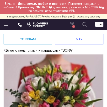
8 июля -
День семьи, любви и верности
! Поможем поздравить
×
любимых!
Промокод: ONLINE ❤️
идеально доставим в Мск/СПб ❤️
по возможности отключите VPN
лями, Яндекс.Сплит, PayPal, USDT, Revolut, Kaspi and Bybit pay 😊
Accept any cards any country,
0
Телефон
+7 (812) 425 36 05
TELEGRAM
MAX
Whatsapp / Telegram / Viber
+7 (911) 928-84-77
Букет с тюльпанами и нарциссами "BORA"
Санкт-Петербург,
Лизы Чайкиной 25
работаем круглосуточно