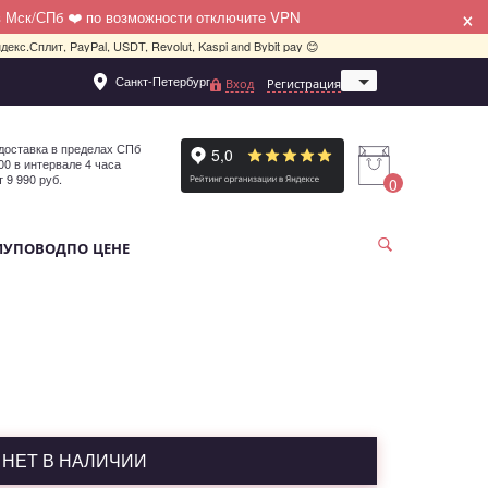
×
в Мск/СПб ❤️ по возможности отключите VPN
декс.Сплит, PayPal, USDT, Revolut, Kaspi and Bybit pay 😊
Санкт-Петербург
Вход
Регистрация
Москва
доставка в пределах СПб
:00 в интервале 4 часа
т 9 990 руб.
0
МУ
ПОВОД
ПО ЦЕНЕ
НЕТ В НАЛИЧИИ