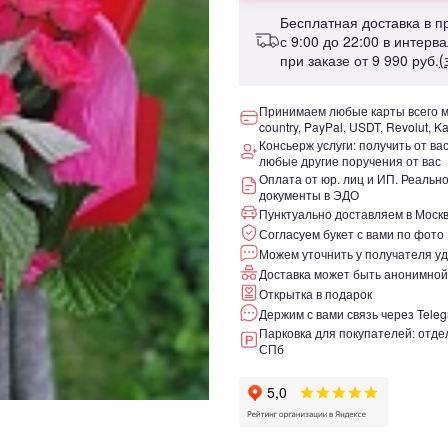
Бесплатная доставка в 
с 9:00 до 22:00 в интерв
при заказе от
9 990 руб.
(
Принимаем любые карты всего ми
country, PayPal, USDT, Revolut, K
Консьерж услуги: получить от ва
любые другие поручения от вас
Оплата от юр. лиц и ИП. Реаль
документы в ЭДО
Пунктуально доставляем в Москв
Согласуем букет с вами по фото
Можем уточнить у получателя уд
Доставка может быть анонимной
Открытка в подарок
Держим с вами связь через Teleg
Парковка для покупателей: отдел
СПб