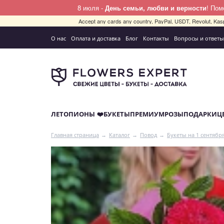
8 июля -
День семьи, любви и верности
! По
Accept any cards any country, PayPal, USDT, Revolut, Kas
О нас
Оплата и доставка
Блог
Контакты
Вопросы и ответы
ЛЕТО
ПИОНЫ ❤️
БУКЕТЫ
ПРЕМИУМ
РОЗЫ
ПОДАРКИ
Ц
Главная страница
Каталог
Повод
Букеты на 1 сентябр