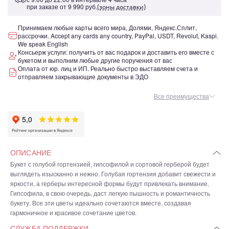
при заказе от
9 990 руб.
(зоны доставки)
Принимаем любые карты всего мира, Долями, Яндекс.Сплит,
рассрочки. Accept any cards any country, PayPal, USDT, Revolut, Kaspi.
We speak English
Консьерж услуги: получить от вас подарок и доставить его вместе с
букетом и выполним любые другие поручения от вас
Оплата от юр. лиц и ИП. Реально быстро выставляем счета и
отправляем закрывающие документы в ЭДО
Все преимущества
ОПИСАНИЕ
Букет с голубой гортензией, гипсофилой и сортовой герберой будет
выглядеть изысканно и нежно. Голубая гортензия добавит свежести и
яркости, а герберы интересной формы будут привлекать внимание.
Гипсофила, в свою очередь, даст легкую пышность и романтичность
букету. Все эти цветы идеально сочетаются вместе, создавая
гармоничное и красивое сочетание цветов.
СЛУЖБА ПОДДЕРЖКИ