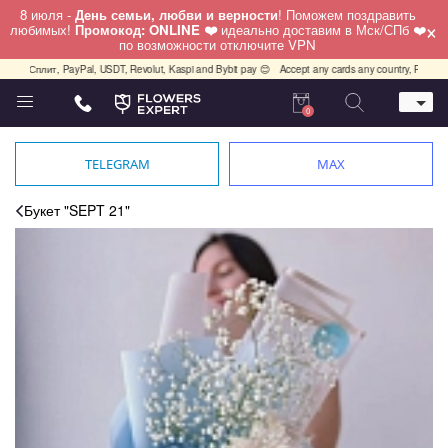
8 июля -
День семьи, любви и верности
! Поможем поздравить
×
любимых!
Промокод: ONLINE ❤️
идеально доставим в Мск/СПб ❤️
по возможности отключите VPN
кс.Сплит, PayPal, USDT, Revolut, Kaspi and Bybit pay 😊
Accept any cards any country, PayPal, 
0
Телефон
+7 (812) 425 36 05
TELEGRAM
MAX
Whatsapp / Telegram / Viber
+7 (911) 928-84-77
Букет "SEPT 21"
Санкт-Петербург,
Лизы Чайкиной 25
работаем круглосуточно