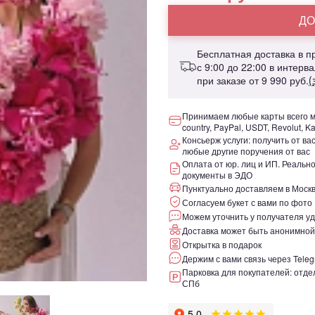
ДО
Бесплатная доставка в 
с 9:00 до 22:00 в интерв
при заказе от
9 990 руб.
(
Принимаем любые карты всего ми
country, PayPal, USDT, Revolut, K
Консьерж услуги: получить от ва
любые другие поручения от вас
Оплата от юр. лиц и ИП. Реаль
документы в ЭДО
Пунктуально доставляем в Москв
Согласуем букет с вами по фото
Можем уточнить у получателя уд
Доставка может быть анонимной
Открытка в подарок
Держим с вами связь через Teleg
Парковка для покупателей: отдел
СПб