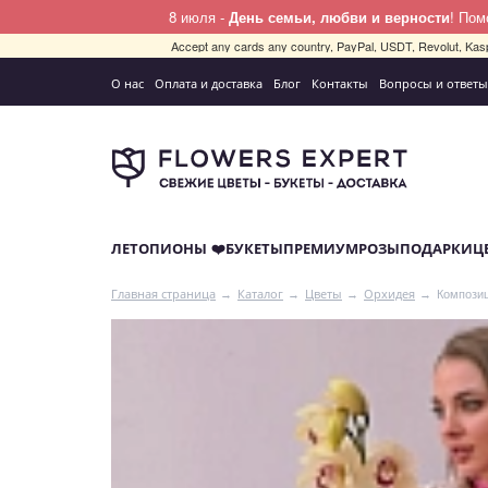
8 июля -
День семьи, любви и верности
! По
Accept any cards any country, PayPal, USDT, Revolut, Kas
О нас
Оплата и доставка
Блог
Контакты
Вопросы и ответы
ЛЕТО
ПИОНЫ ❤️
БУКЕТЫ
ПРЕМИУМ
РОЗЫ
ПОДАРКИ
Ц
Композиц
Главная страница
Каталог
Цветы
Орхидея