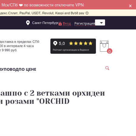
×
в Мск/СПб ❤️ по возможности отключите VPN
декс.Сплит, PayPal, USDT, Revolut, Kaspi and Bybit pay 😊
Санкт-Петербург
Вход
Регистрация
Москва
доставка в пределах СПб
:00 в интервале 4 часа
т 9 990 руб.
0
МУ
ПОВОД
ПО ЦЕНЕ
ашпо c 2 ветками орхидеи
и розами "ORCHID