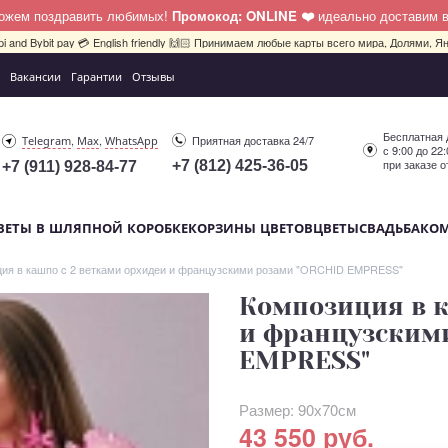
можем поздравить любимых!
Промокод: ONLINE ❤️
идеально доставим 
pi and Bybit pay 💳 English friendly 🙌🏻 Принимаем любые карты всего мира, Долями, Ян
Вакансии
Гарантии
Отзывы
Бесплатная 
,
,
Приятная доставка 24/7
Telegram
Max
WhatsApp
с 9:00 до 22
при заказе о
+7 (812) 425-36-05
+7 (911) 928-84-77
ВЕТЫ В ШЛЯПНОЙ КОРОБКЕ
КОРЗИНЫ ЦВЕТОВ
ЦВЕТЫ
СВАДЬБА
КО
ия в кашпо c 2 ветками орхидеи и французскими розами "ORCHID EMPRESS"
Композиция в к
и французским
EMPRESS"
Размер: 90х70см
43 550 руб.