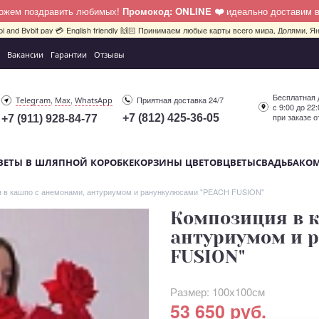
можем поздравить любимых!
Промокод: ONLINE ❤️
идеально доставим 
pi and Bybit pay 💳 English friendly 🙌🏻 Принимаем любые карты всего мира, Долями, Ян
Вакансии
Гарантии
Отзывы
Бесплатная 
,
,
Приятная доставка 24/7
Telegram
Max
WhatsApp
с 9:00 до 22
при заказе о
+7 (812) 425-36-05
+7 (911) 928-84-77
ВЕТЫ В ШЛЯПНОЙ КОРОБКЕ
КОРЗИНЫ ЦВЕТОВ
ЦВЕТЫ
СВАДЬБА
КО
 в кашпо c анемонами, антуриумом и ранункулюсами "PEACH FUSION"
Композиция в 
антуриумом и 
FUSION"
Размер: 100х100см
53 650 руб.