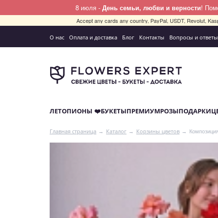
8 июля -
День семьи, любви и верности
! По
Accept any cards any country, PayPal, USDT, Revolut, Kas
О нас
Оплата и доставка
Блог
Контакты
Вопросы и ответы
ЛЕТО
ПИОНЫ ❤️
БУКЕТЫ
ПРЕМИУМ
РОЗЫ
ПОДАРКИ
Ц
Композиция
Главная страница
Каталог
Корзины цветов