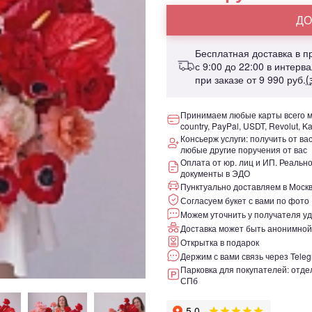
ДО
Бесплатная доставка в 
с 9:00 до 22:00 в интерв
при заказе от
9 990 руб.
(
Принимаем любые карты всего ми
country, PayPal, USDT, Revolut, K
Консьерж услуги: получить от ва
любые другие поручения от вас
Оплата от юр. лиц и ИП. Реаль
документы в ЭДО
Пунктуально доставляем в Москв
Согласуем букет с вами по фото
Можем уточнить у получателя уд
Доставка может быть анонимной
Открытка в подарок
Держим с вами связь через Teleg
Парковка для покупателей: отдел
СПб