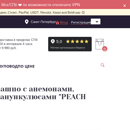
×
в Мск/СПб ❤️ по возможности отключите VPN
декс.Сплит, PayPal, USDT, Revolut, Kaspi and Bybit pay 😊
Санкт-Петербург
Вход
Регистрация
Москва
доставка в пределах СПб
:00 в интервале 4 часа
т 9 990 руб.
0
МУ
ПОВОД
ПО ЦЕНЕ
кашпо c анемонами,
ранункулюсами "PEACH