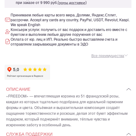
при заказе от
9 990 руб.
(зоны доставки)
Принимаем любые карты всего мира, Долями, Яндекс.Сплит,
рассрочки. Accept any cards any country, PayPal, USDT, Revolut, Kaspi.
We speak English
Консьерж услуги: получить от вас подарок и доставить его вместе с
букетом и выполним любые другие поручения от вас
Оплата от юр. лиц и ИП. Реально быстро выставляем счета и
отправляем закрывающие документы в ЭДО
Все преимущества
ОПИСАНИЕ
«FREEDOM» — впечатляющая корзина из 51 французской розы,
каждая из которых тщательно подобрана для идеальной гармонии
формы и цвета. Объёмная и выразительная композиция создаёт
ощущение торжественности и роскоши, делая этот букет эффектным
подарком, который подчеркнёт внимание, тёплые чувства и
искреннюю заботу в особенный день.
СЛУЖБА ПОДДЕРЖКИ