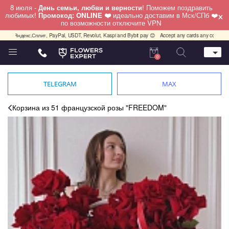
8 июля -
День семьи, любви и верности
! Поможем поздравить
×
любимых!
Промокод: ONLINE ❤️
идеально доставим в Мск/СПб ❤️
по возможности отключите VPN
Яндекс.Сплит, PayPal, USDT, Revolut, Kaspi and Bybit pay 😊
Accept any cards any country, PayPa
0
Телефон
+7 (812) 425 36 05
TELEGRAM
MAX
Whatsapp / Telegram / Viber
+7 (911) 928-84-77
Корзина из 51 французской розы "FREEDOM"
Санкт-Петербург,
Лизы Чайкиной 25
работаем круглосуточно